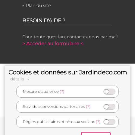
Plan du site
BESOIN D'AIDE ?
Pour toute question, contactez nous par mail
> Accéder au formulaire <
Cookies et données sur Jardindeco.com
détails
Mesure d'audience
(?)
e-commerçant français
Suivi des conversions partenaires
(?)
Régies publicitaires et réseaux sociaux
(?)