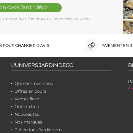
mon code Jardindéco
e d'envoi. Hors frais de port et promotions en cours.
RS POUR CHANGER D'AVIS
PAIEMENT EN 3 
L'UNIVERS JARDINDECO
B
Po
Qui sommes-nous
> 
Offres en cours
Ventes flash
Outlet déco
Nouveautés
Nos marques
Collections Jardindeco