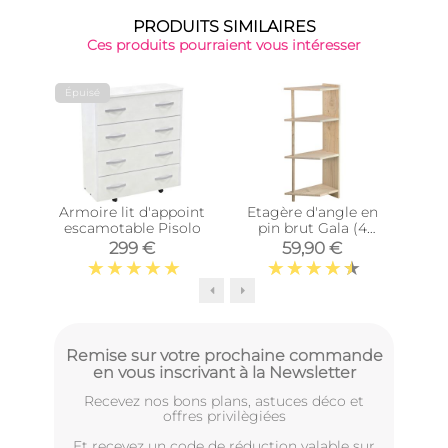
PRODUITS SIMILAIRES
Ces produits pourraient vous intéresser
Épuisé
Armoire lit d'appoint
Etagère d'angle en
Cub
escamotable Pisolo
pin brut Gala (4
tablettes)
Di
299 €
59,90 €
Remise sur votre prochaine commande
en vous inscrivant à la Newsletter
Recevez nos bons plans, astuces déco et
offres privilègiées
Et recevez un code de réduction valable sur