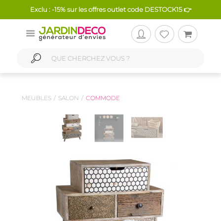
Exclu : -15% sur les offres outlet code DESTOCK15 👉
MEUBLES
SALON
COMMODE