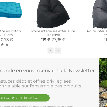
ette en coton
Poire intérieure extérieure
Poire intéri
 x 60 cm
Fizz (Noir)
Fizz
oise)
40,73 €
77,35 €
1
119 €
ande en vous inscrivant à la Newsletter
stuces déco et offres privilègiées
on valable sur l'ensemble des produits
mon code Jardindéco
e d'envoi. Hors frais de port et promotions en cours.