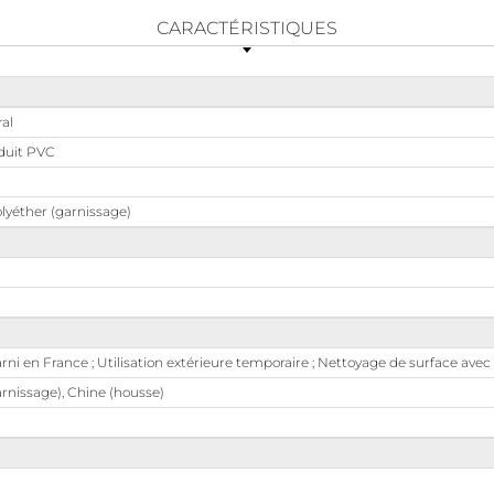
CARACTÉRISTIQUES
al
duit PVC
lyéther (garnissage)
rni en France ; Utilisation extérieure temporaire ; Nettoyage de surface a
rnissage), Chine (housse)