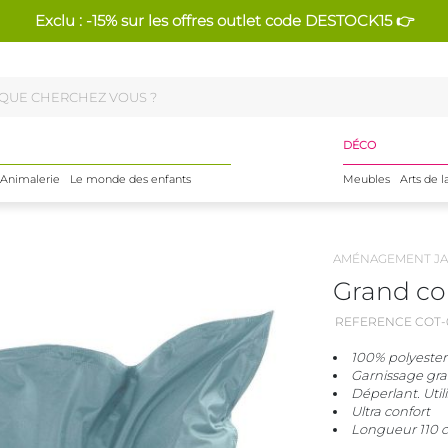
Exclu : -15% sur les offres outlet code DESTOCK15 👉
DÉCO
Animalerie
Le monde des enfants
Meubles
Arts de l
AMÉNAGEMENT JA
Grand cou
REFERENCE COT-
100% polyester
Garnissage gra
Déperlant. Util
Ultra confort
Longueur 110 c