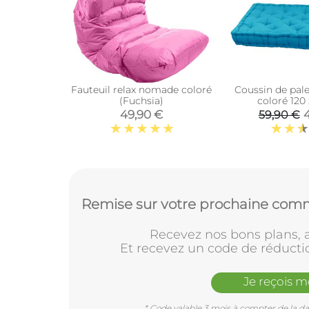
Fauteuil relax nomade coloré
Coussin de pal
(Fuchsia)
coloré 120
(Turqu
49,90 €
59,90 €
Remise sur votre prochaine comm
Recevez nos bons plans, a
Et recevez un code de réducti
Je reçois 
* Code valable 3 mois à compter de la dat