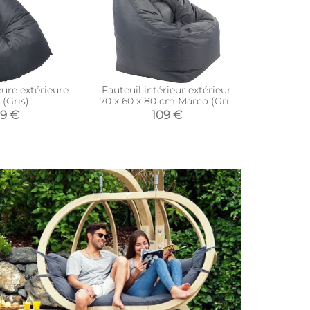
eure extérieure
Fauteuil intérieur extérieur
Grand c
 (Gris)
70 x 60 x 80 cm Marco (Gris
(
anthracite)
19 €
109 €