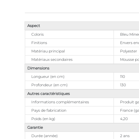
Aspect
Coloris
Bleu Miner
Finitions
Envers en
Matériau principal
Polyester
Matériaux secondaires
Mousse po
Dimensions
Longueur (en cm)
110
Profondeur (en cm)
130
Autres caractéristiques
Informations complémentaires
Produit ga
Pays de fabrication
France (ga
Poids (en kg)
4,20
Garantie
Durée (année)
2 ans