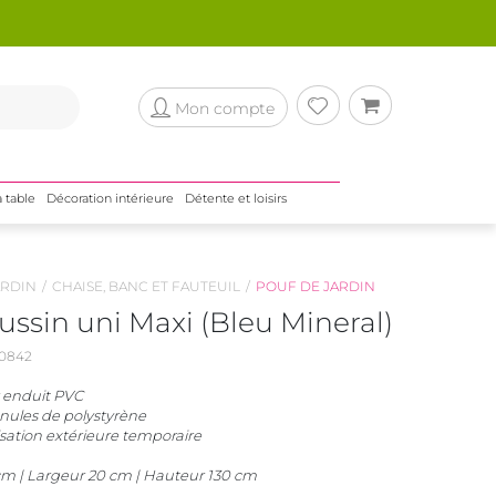
Mon compte
a table
Décoration intérieure
Détente et loisirs
RDIN
CHAISE, BANC ET FAUTEUIL
POUF DE JARDIN
ssin uni Maxi (Bleu Mineral)
0842
 enduit PVC
nules de polystyrène
isation extérieure temporaire
m | Largeur 20 cm | Hauteur 130 cm