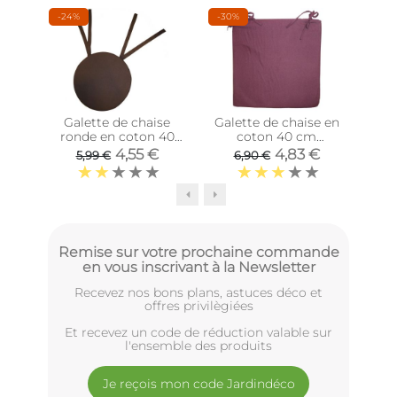
-24%
-30%
Galette de chaise
Galette de chaise en
Gal
ronde en coton 40
coton 40 cm
cm (Chocolat)
(Aubergine)
4,55 €
4,83 €
5,99 €
6,90 €
Remise sur votre prochaine commande
en vous inscrivant à la Newsletter
Recevez nos bons plans, astuces déco et
offres privilègiées
Et recevez un code de réduction valable sur
l'ensemble des produits
Je reçois mon code Jardindéco