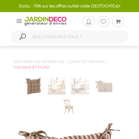
Exclu : -15% sur les offres outlet code DESTOCK15 👉
DÉCORATION INTÉRIEURE
LINGE DE MAISON
COUSSIN ET PLAID