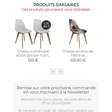
PRODUITS SIMILAIRES
Ces produits pourraient vous intéresser
Lot
de 2
Chaise scandinave
Chaise en bois de
Chai
assise grosse maille
hêtre et
emp
(Lot de 2) (Gris)
polypropylène
159 €
69,90 €
Patchwork
Remise sur votre prochaine commande
en vous inscrivant à la Newsletter
Recevez nos bons plans, astuces déco et
offres privilègiées
Et recevez un code de réduction valable sur