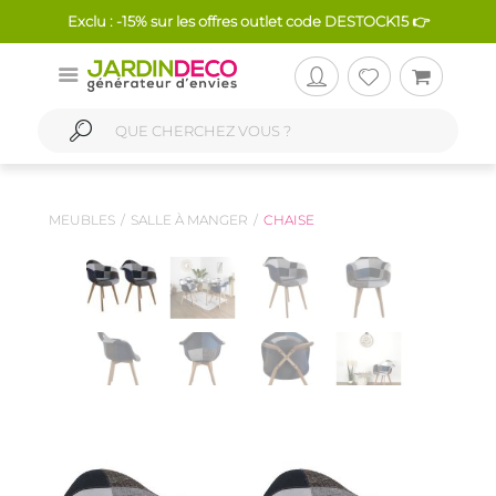
Exclu : -15% sur les offres outlet code DESTOCK15 👉
MEUBLES
SALLE À MANGER
CHAISE