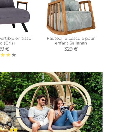
ertible en tissu
Fauteuil à bascule pour
Fauteui
o (Gris)
enfant Sallanan
enf
69 €
329 €
319