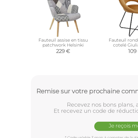
Fauteuil assise en tissu
Fauteuil rond
patchwork Helsinki
cotelé Giuli
229 €
109
Remise sur votre prochaine comm
Recevez nos bons plans, a
Et recevez un code de réducti
Je reçois 
* Code valable 3 mois à compter de la dat