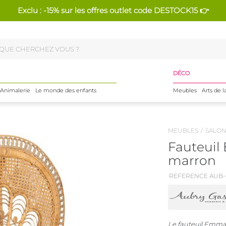
Exclu : -15% sur les offres outlet code DESTOCK15 👉
DÉCO
Animalerie
Le monde des enfants
Meubles
Arts de l
MEUBLES
SALO
Fauteuil
marron
REFERENCE AUB-
Le fauteuil Emman