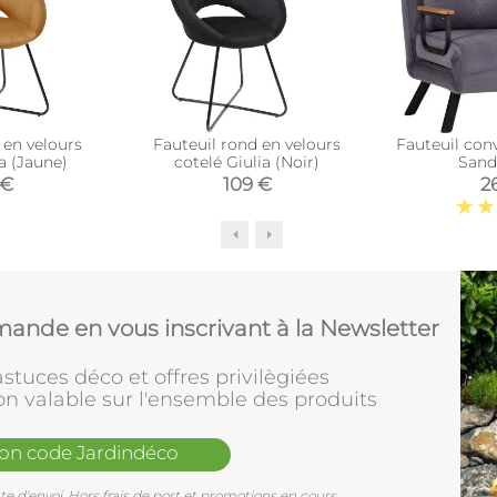
 en velours
Fauteuil rond en velours
Fauteuil conv
a (Jaune)
cotelé Giulia (Noir)
Sand
 €
109 €
2
ande en vous inscrivant à la Newsletter
stuces déco et offres privilègiées
on valable sur l'ensemble des produits
mon code Jardindéco
e d'envoi. Hors frais de port et promotions en cours.