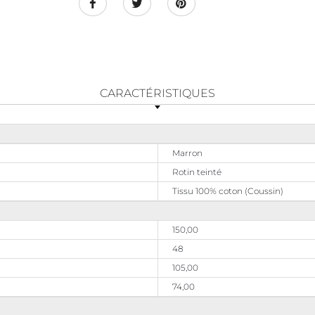
CARACTÉRISTIQUES
Marron
Rotin teinté
Tissu 100% coton (Coussin)
150,00
48
105,00
74,00