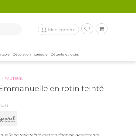
Mon compte
a table
Décoration intérieure
Détente et loisirs
N
FAUTEUIL
 Emmanuelle en rotin teinté
0431
uelle en rotin teinté marron donnera des accents