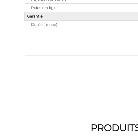
Poids (en kg)
Garantie
Durée (année)
PRODUITS