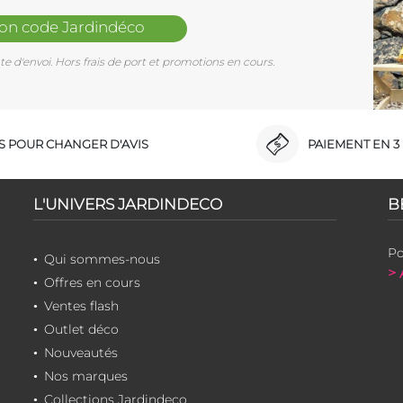
mon code Jardindéco
e d'envoi. Hors frais de port et promotions en cours.
RS POUR CHANGER D'AVIS
PAIEMENT EN 3 
L'UNIVERS JARDINDECO
B
Po
Qui sommes-nous
> 
Offres en cours
Ventes flash
Outlet déco
Nouveautés
Nos marques
Collections Jardindeco