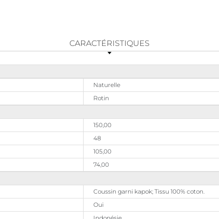
CARACTÉRISTIQUES
Naturelle
Rotin
150,00
48
105,00
74,00
Coussin garni kapok; Tissu 100% coton.
Oui
Indonésie