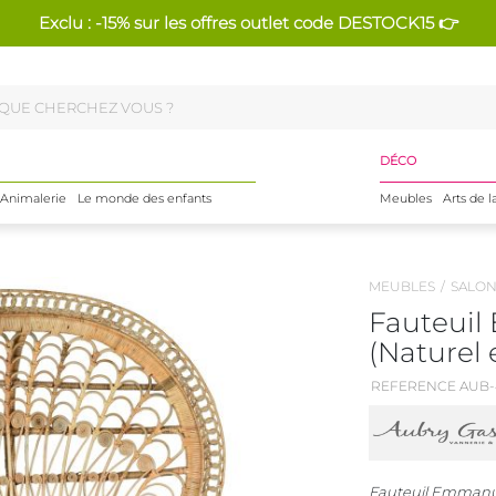
Exclu : -15% sur les offres outlet code DESTOCK15 👉
DÉCO
Animalerie
Le monde des enfants
Meubles
Arts de l
MEUBLES
SALO
Fauteuil
(Naturel 
REFERENCE AUB-
Fauteuil Emmanuel