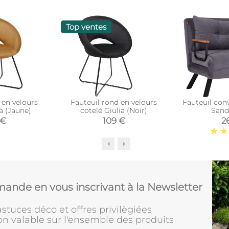
Top ventes
 en velours
Fauteuil rond en velours
Fauteuil conv
a (Jaune)
cotelé Giulia (Noir)
Sand
 €
109 €
2
ande en vous inscrivant à la Newsletter
stuces déco et offres privilègiées
on valable sur l'ensemble des produits