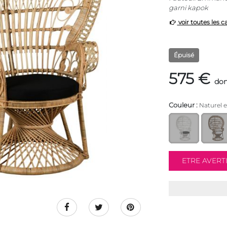
garni kapok
voir toutes les c
Épuisé
575 €
don
Couleur :
Naturel e