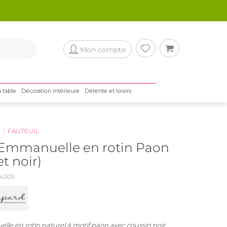
Mon compte
a table
Décoration intérieure
Détente et loisirs
N
FAUTEUIL
 Emmanuelle en rotin Paon
et noir)
4305
le en rotin naturel à motif paon avec coussin noir,