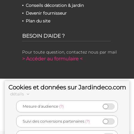
Conseils décoration & jardin
Devenir fournisseur
Plan du site
BESOIN D'AIDE ?
Pour toute question, contactez nous par mail
> Accéder au formulaire <
Cookies et données sur Jardindeco.com
détails
Mesure d'audience
(?)
e-commerçant français
Suivi des conversions partenaires
(?)