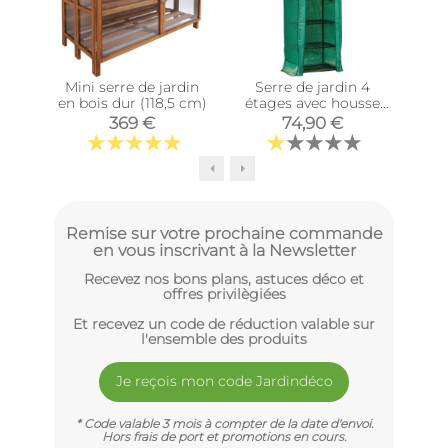
Mini serre de jardin
Serre de jardin 4
Pot
en bois dur (118,5 cm)
étages avec housse
Grow
369 €
74,90 €
pro
Remise sur votre prochaine commande
en vous inscrivant à la Newsletter
Recevez nos bons plans, astuces déco et
offres privilègiées
Et recevez un code de réduction valable sur
l'ensemble des produits
Je reçois mon code Jardindéco
* Code valable 3 mois à compter de la date d'envoi.
Hors frais de port et promotions en cours.