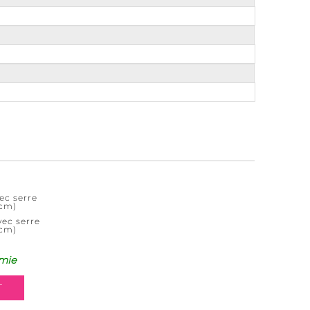
ec serre
 cm)
vec serre
 cm)
mie