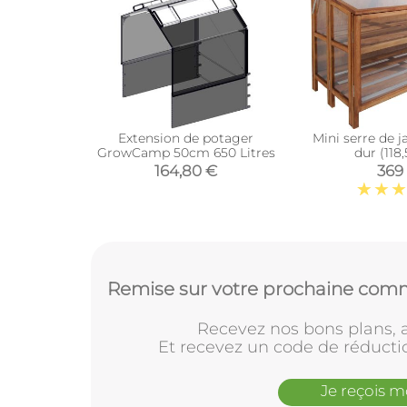
Extension de potager
Mini serre de j
GrowCamp 50cm 650 Litres
dur (118
164,80 €
369
Remise sur votre prochaine comm
Recevez nos bons plans, a
Et recevez un code de réducti
Je reçois 