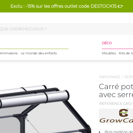
Exclu : -15% sur les offres outlet code DESTOCK15 👉
DÉCO
Animalerie
Le monde des enfants
Meubles
Arts de l
JARDINAGE
SER
Carré po
avec serr
REFERENCE GRO-
Bois mélèze de