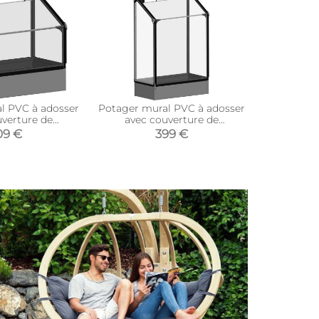
l PVC à adosser
Potager mural PVC à adosser
Potager P
uverture de
avec couverture de
protecti
Hauteur 108 cm)
protection (Hauteur 180 cm)
09 €
399 €