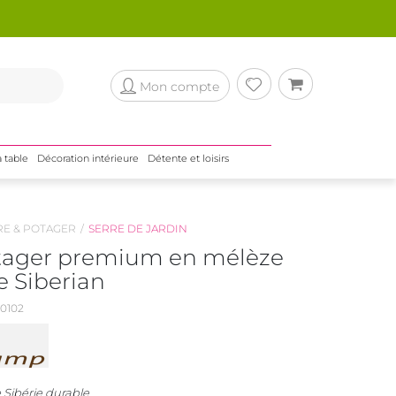
Mon compte
a table
Décoration intérieure
Détente et loisirs
RE & POTAGER
SERRE DE JARDIN
tager premium en mélèze
e Siberian
0102
 Sibérie durable