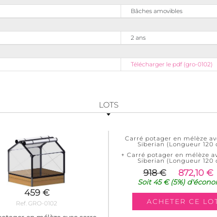
Bâches amovibles
2 ans
Télécharger le pdf (gro-0102)
LOTS
Carré potager en mélèze av
Siberian (Longueur 120
+ Carré potager en mélèze a
Siberian (Longueur 120
918 €
872,10 €
Soit
45 €
(5%)
d'écono
459 €
Ref. GRO-0102