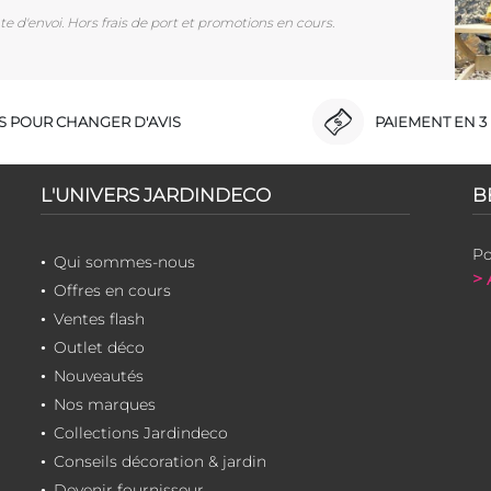
e d'envoi. Hors frais de port et promotions en cours.
RS POUR CHANGER D'AVIS
PAIEMENT EN 3 
L'UNIVERS JARDINDECO
B
Po
Qui sommes-nous
> 
Offres en cours
Ventes flash
Outlet déco
Nouveautés
Nos marques
Collections Jardindeco
Conseils décoration & jardin
Devenir fournisseur