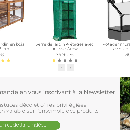
ardin en bois
Serre de jardin 4 étages avec
Potager mura
,5 cm)
housse Grow
avec co
protection (
 €
74,90 €
3
ande en vous inscrivant à la Newsletter
stuces déco et offres privilègiées
on valable sur l'ensemble des produits
mon code Jardindéco