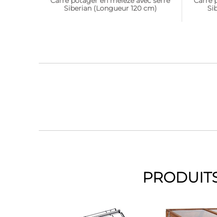
Carré potager en mélèze avec serre
Carré 
Siberian (Longueur 120 cm)
Si
PRODUITS