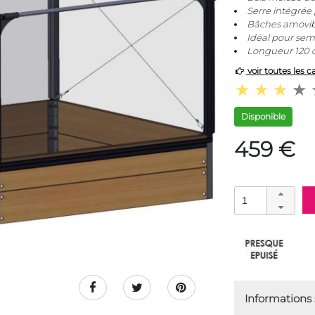
Serre intégrée
Bâches amovibl
Idéal pour sem
Longueur 120 c
voir toutes les c
Disponible
459 €
Informations s