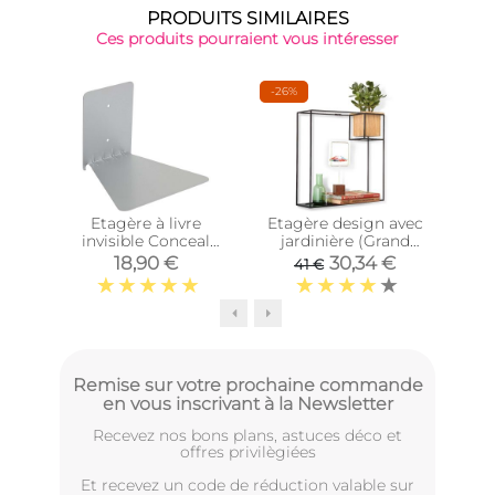
PRODUITS SIMILAIRES
Ces produits pourraient vous intéresser
-26%
Etagère à livre
Etagère design avec
O
invisible Conceal
jardinière (Grand
pe
(Unitaire)
modèle)
cas
18,90 €
30,34 €
41 €
Remise sur votre prochaine commande
en vous inscrivant à la Newsletter
Recevez nos bons plans, astuces déco et
offres privilègiées
Et recevez un code de réduction valable sur