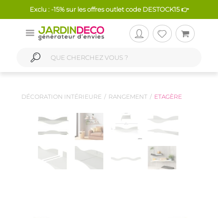
Exclu : -15% sur les offres outlet code DESTOCK15 👉
DÉCORATION INTÉRIEURE
RANGEMENT
ETAGÈRE