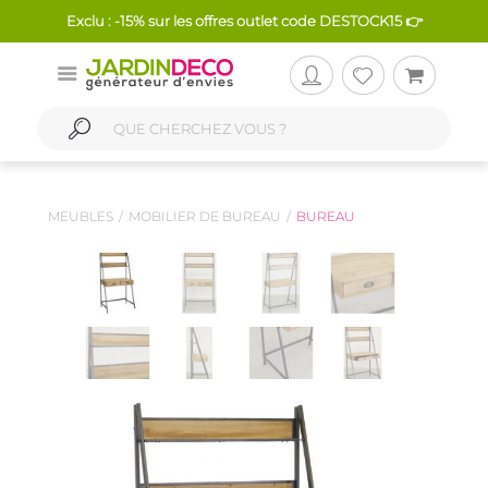
Exclu : -15% sur les offres outlet code DESTOCK15 👉
MEUBLES
MOBILIER DE BUREAU
BUREAU