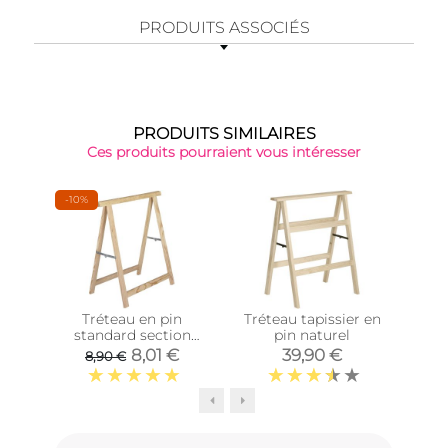
PRODUITS ASSOCIÉS
PRODUITS SIMILAIRES
Ces produits pourraient vous intéresser
-10%
Tréteau en pin
Tréteau tapissier en
Tab
standard section
pin naturel
m
40x17 mm (Unitaire)
8,01 €
39,90 €
8,90 €