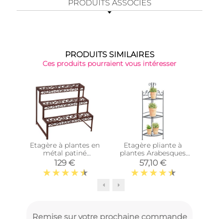
PRODUITS ASSOCIÉS
PRODUITS SIMILAIRES
Ces produits pourraient vous intéresser
Etagère à plantes en
Etagère pliante à
Et
métal patiné
plantes Arabesques
pla
Arabesque
(Angle 3 niveaux)
(D
129 €
57,10 €
Remise sur votre prochaine commande