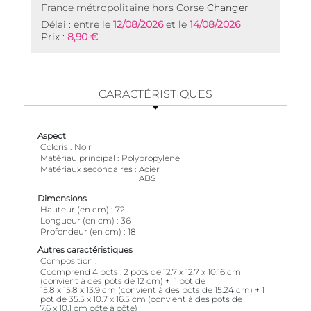
France métropolitaine hors Corse
Changer
Délai : entre le
12/08/2026
et le
14/08/2026
Prix :
8,90 €
CARACTÉRISTIQUES
Aspect
Coloris
Noir
Matériau principal
Polypropylène
Matériaux secondaires
Acier
ABS
Dimensions
Hauteur (en cm)
72
Longueur (en cm)
36
Profondeur (en cm)
18
Autres caractéristiques
Composition
Ccomprend 4 pots : 2 pots de 12.7 x 12.7 x 10.16 cm
(convient à des pots de 12 cm) + ​ 1 pot de
15.8 x 15.8 x 13.9 cm (convient à des pots de 15.24 cm) + 1
pot de 35.5 x 10.7 x 16.5 cm (convient à des pots de
7.6 x 10.1 cm côte à côte)