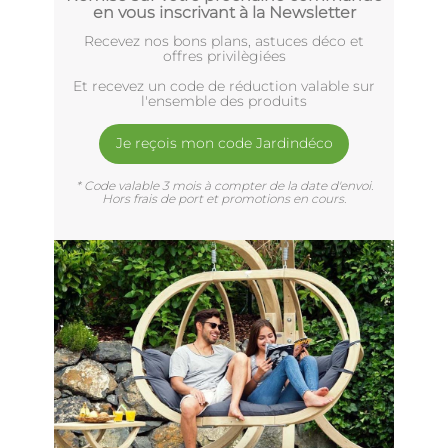
en vous inscrivant à la Newsletter
Recevez nos bons plans, astuces déco et
offres privilègiées
Et recevez un code de réduction valable sur
l'ensemble des produits
Je reçois mon code Jardindéco
* Code valable 3 mois à compter de la date d'envoi.
Hors frais de port et promotions en cours.