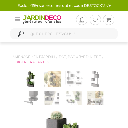
Exclu : -15% sur les offres outlet code DESTOCK15 👉
AMÉNAGEMENT JARDIN
POT, BAC & JARDINIÈRE
ETAGÈRE À PLANTES