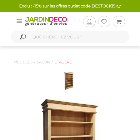
Exclu : -15% sur les offres outlet code DESTOCK15 👉
MEUBLES
SALON
ETAGÈRE