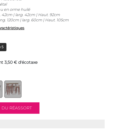
étal
au en orme huilé
 42cm | larg. 42cm | Haut. 92cm
ng. 120cm | larg. 60cm | Haut. 105cm
aractéristiques
 5
t 3,50 € d'écotaxe