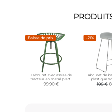
PRODUITS
Baisse de prix
-21%
Tabouret avec assise de
Tabouret de bar
tracteur en métal (Vert)
plastique Wa
99,90 €
8
109 €