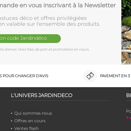
ande en vous inscrivant à la Newsletter
stuces déco et offres privilègiées
on valable sur l'ensemble des produits
mon code Jardindéco
e d'envoi. Hors frais de port et promotions en cours.
RS POUR CHANGER D'AVIS
PAIEMENT EN 3 
L'UNIVERS JARDINDECO
B
Po
Qui sommes-nous
> 
Offres en cours
Ventes flash