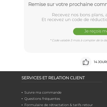
Remise sur votre prochaine comm
Recevez nos bons plans, a
Et recevez un code de réducti
Je reçois 
* Code valable 3 mois à compter de la dat
14 JOU
SERVICES ET RELATION CLIENT
Suivre ma commande
Questions fréquentes
Formulaire de rétractation & tarifs retour