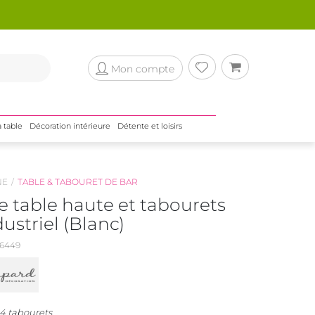
Mon compte
a table
Décoration intérieure
Détente et loisirs
NE
TABLE & TABOURET DE BAR
 table haute et tabourets
ustriel (Blanc)
6449
 4 tabourets