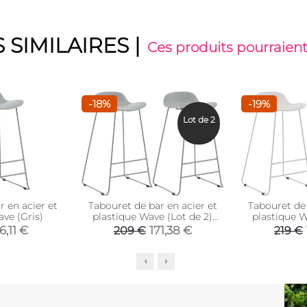
 SIMILAIRES
|
Ces produits pourraient
-18%
-19%
Lot de 2
 en acier et
Tabouret de bar en acier et
Tabouret de 
ve (Gris)
plastique Wave (Lot de 2)
plastique W
(Gris)
(B
6,11 €
171,38 €
209 €
219 €