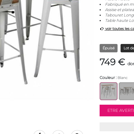
Fabriqué en m
Assise et plate
Tabouret Long.
Table haute Lo
voir toutes les c
Épuisé
Lot de
749 €
don
Couleur :
Blanc