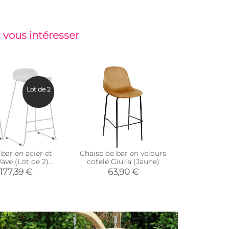
 vous intéresser
Lot de 2
bar en acier et
Chaise de bar en velours
Chaise d
ave (Lot de 2)
cotelé Giulia (Jaune)
cotelé
lanc)
177,39 €
63,90 €