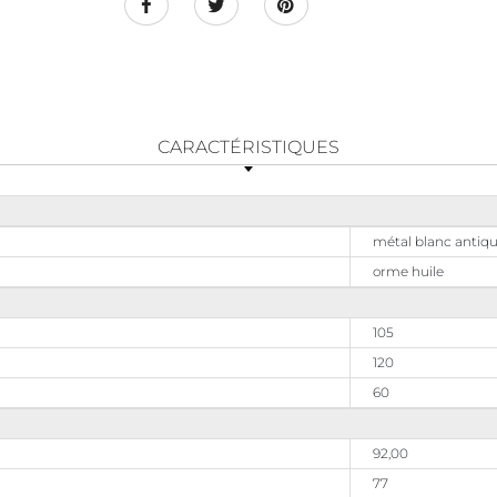
CARACTÉRISTIQUES
métal blanc antiq
orme huile
105
120
60
92,00
77