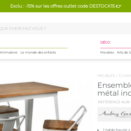
Exclu : -15% sur les offres outlet code DESTOCK15 👉
DÉCO
Animalerie
Le monde des enfants
Meubles
Arts de l
MEUBLES
CUISI
Ensemble
métal ind
REFERENCE AUB-
1 table haute +