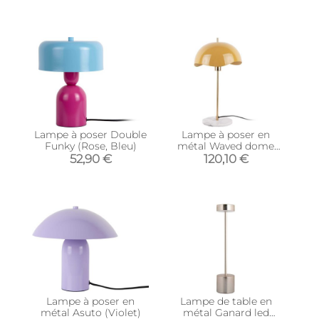
Lampe à poser Double
Lampe à poser en
Funky (Rose, Bleu)
métal Waved dome
(Jaune miel)
52,90 €
120,10 €
Lampe à poser en
Lampe de table en
métal Asuto (Violet)
métal Ganard led