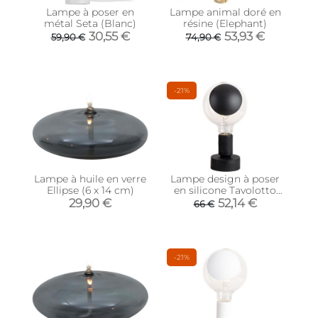
Lampe à poser en
Lampe animal doré en
métal Seta (Blanc)
résine (Elephant)
30,55 €
53,93 €
59,90 €
74,90 €
-21%
Lampe à huile en verre
Lampe design à poser
Ellipse (6 x 14 cm)
en silicone Tavolotto
(Noir)
29,90 €
52,14 €
66 €
-21%