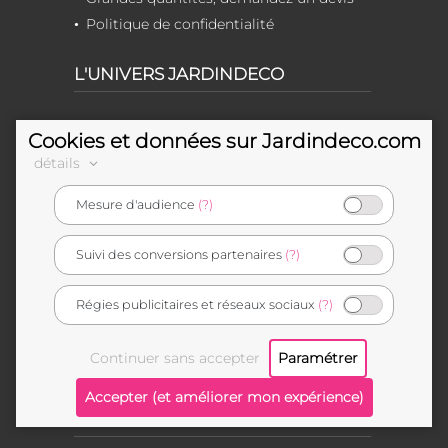
Politique de confidentialité
L'UNIVERS JARDINDECO
Qui sommes-nous
Cookies et données sur Jardindeco.com
Offres en cours
détails
Ventes flash
Mesure d'audience
(?)
Outlet déco
Nouveautés
Suivi des conversions partenaires
(?)
Nos marques
Collections Jardindeco
Régies publicitaires et réseaux sociaux
(?)
Conseils décoration & jardin
Devenir fournisseur
Plan du site
BESOIN D'AIDE ?