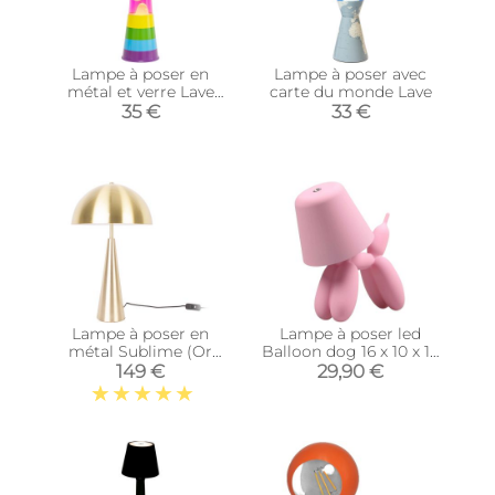
Lampe à poser en
Lampe à poser avec
métal et verre Lave
carte du monde Lave
(Arc en ciel / Fuchsia)
35 €
33 €
Lampe à poser en
Lampe à poser led
métal Sublime (Or
Balloon dog 16 x 10 x 18
brossé)
cm (Rose)
149 €
29,90 €