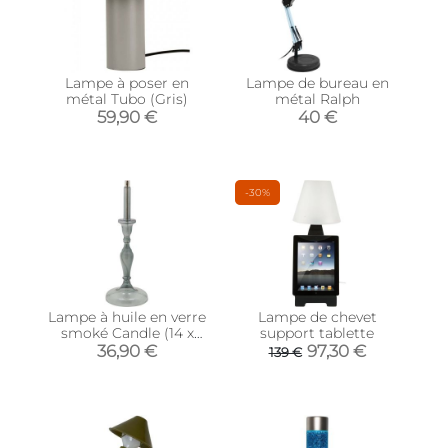
Lampe à poser en
Lampe de bureau en
métal Tubo (Gris)
métal Ralph
59,90 €
40 €
-30%
Lampe à huile en verre
Lampe de chevet
smoké Candle (14 x
support tablette
38.5 cm)
36,90 €
97,30 €
139 €