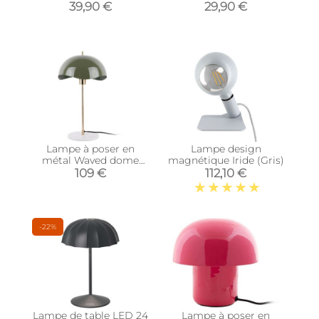
(Argent)
39,90 €
29,90 €
Lampe à poser en
Lampe design
métal Waved dome
magnétique Iride (Gris)
(Vert jungle)
109 €
112,10 €
-22%
Lampe de table LED 24
Lampe à poser en