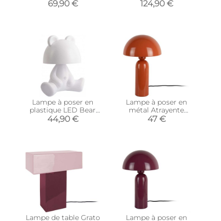
pâle)
69,90 €
124,90 €
Lampe à poser en
Lampe à poser en
plastique LED Bear
métal Atrayente
(Bleu clair)
(Orange brique)
44,90 €
47 €
Lampe de table Grato
Lampe à poser en