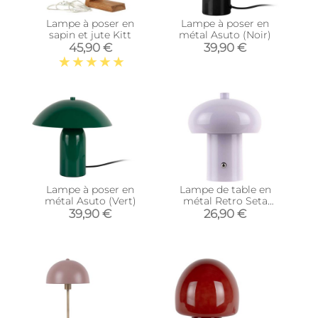
Lampe à poser en
Lampe à poser en
sapin et jute Kitt
métal Asuto (Noir)
45,90 €
39,90 €
Lampe à poser en
Lampe de table en
métal Asuto (Vert)
métal Retro Seta
(Violet)
39,90 €
26,90 €