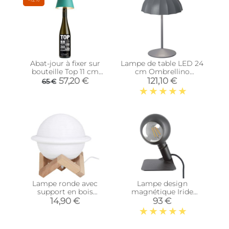
Abat-jour à fixer sur
Lampe de table LED 24
bouteille Top 11 cm
cm Ombrellino
(Turquoise)
(Anthracite)
57,20 €
121,10 €
65 €
Lampe ronde avec
Lampe design
support en bois
magnétique Iride
Saturne
(Noir)
14,90 €
93 €