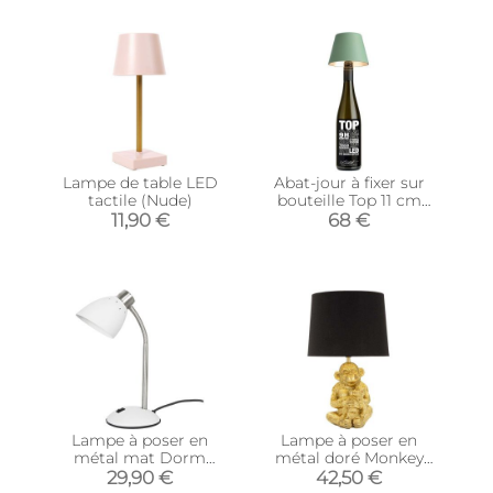
Lampe de table LED
Abat-jour à fixer sur
tactile (Nude)
bouteille Top 11 cm
(Vert olive)
11,90 €
68 €
Lampe à poser en
Lampe à poser en
métal mat Dorm
métal doré Monkey
(Blanc)
mum 30 x 49 cm
29,90 €
42,50 €