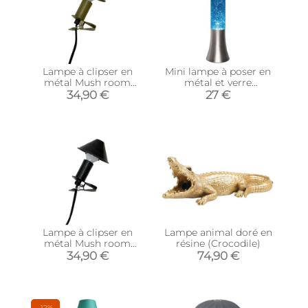
Lampe à clipser en
Mini lampe à poser en
métal Mush room
métal et verre
(Olive)
Paillettes
34,90 €
27 €
Lampe à clipser en
Lampe animal doré en
métal Mush room
résine (Crocodile)
(Noir)
34,90 €
74,90 €
-12%