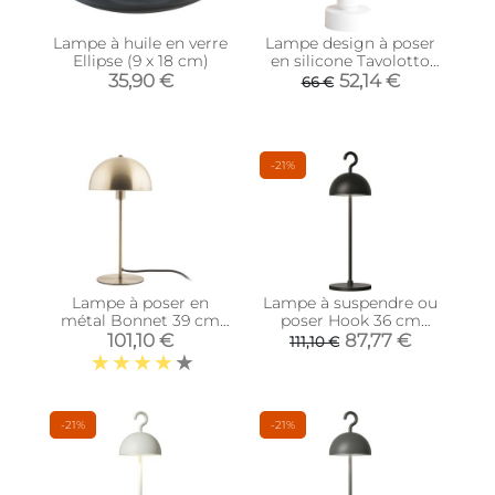
Lampe à huile en verre
Lampe design à poser
Ellipse (9 x 18 cm)
en silicone Tavolotto
(Blanc)
35,90 €
52,14 €
66 €
-21%
Lampe à poser en
Lampe à suspendre ou
métal Bonnet 39 cm
poser Hook 36 cm
(Doré antique)
(Noir)
101,10 €
87,77 €
111,10 €
-21%
-21%