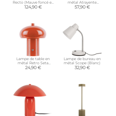
Recto (Mauve foncé et
métal Atrayente
lavande)
(Violet)
124,90 €
57,90 €
Lampe de table en
Lampe de bureau en
métal Retro Seta
métal Scope (Blanc)
(Orange)
24,90 €
32,90 €