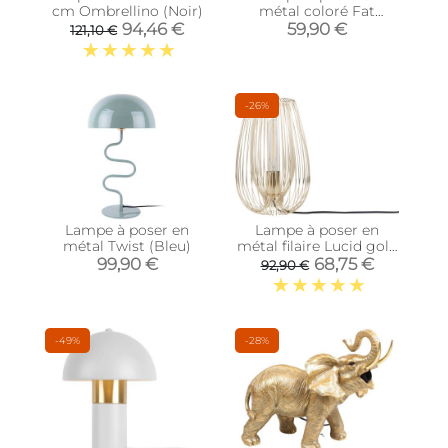
cm Ombrellino (Noir)
métal coloré Fat
Mushroom Mini (Rose)
94,46 €
59,90 €
121,10 €
-26%
Lampe à poser en
Lampe à poser en
métal Twist (Bleu)
métal filaire Lucid gold
(33 cm)
99,90 €
68,75 €
92,90 €
-49%
-28%