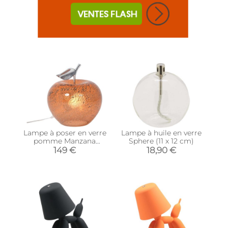
Lampe à poser en verre
Lampe à huile en verre
pomme Manzana
Sphere (11 x 12 cm)
(Orange)
149 €
18,90 €