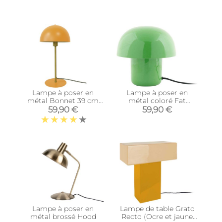
Lampe à poser en
Lampe à poser en
métal Bonnet 39 cm
métal coloré Fat
(Jaune)
Mushroom Mini (Vert)
59,90 €
59,90 €
Lampe à poser en
Lampe de table Grato
métal brossé Hood
Recto (Ocre et jaune