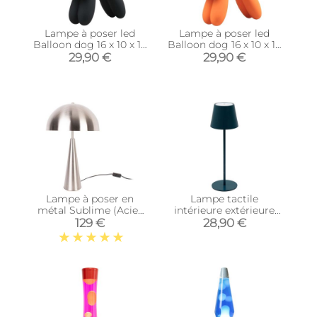
Lampe à poser led
Lampe à poser led
Balloon dog 16 x 10 x 18
Balloon dog 16 x 10 x 18
cm (Noir)
cm (Orange)
29,90 €
29,90 €
Lampe à poser en
Lampe tactile
métal Sublime (Acier
intérieure extérieure
brossé)
led 36 cm (Bleu)
129 €
28,90 €