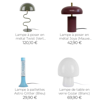
Lampe à poser en
Lampe à poser en
métal Twist (Vert
métal Joya (Mauve
jungle)
foncé)
120,10 €
42,90 €
Lampe à paillettes
Lampe de table en
Astro Glitter (Bleu)
verre Gozar (Blanc)
29,90 €
69,90 €