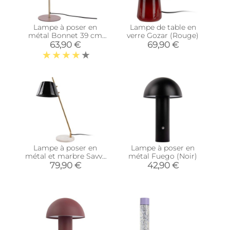
Lampe à poser en
Lampe de table en
métal Bonnet 39 cm
verre Gozar (Rouge)
(Rose)
63,90 €
69,90 €
Lampe à poser en
Lampe à poser en
métal et marbre Savvy
métal Fuego (Noir)
(Noir)
79,90 €
42,90 €