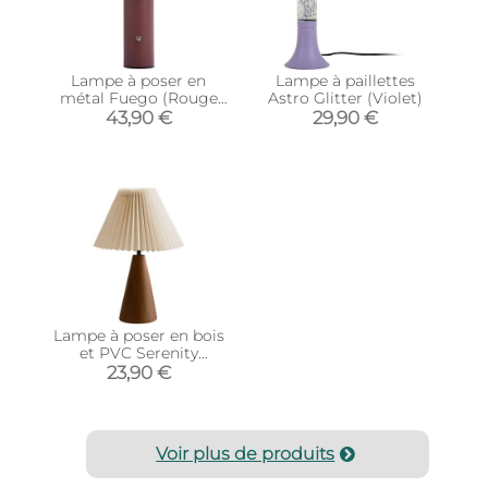
Lampe à poser en
Lampe à paillettes
métal Fuego (Rouge
Astro Glitter (Violet)
ocre)
43,90 €
29,90 €
Lampe à poser en bois
et PVC Serenity
(Modèle 3)
23,90 €
Voir plus de produits