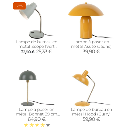
-23%
Lampe de bureau en
Lampe à poser en
métal Scope (Vert
métal Asuto (Jaune)
brumeux)
25,33 €
39,90 €
32,90 €
Lampe à poser en
Lampe de bureau en
métal Bonnet 39 cm
métal Hood (Curry)
(Vert et noir)
64,90 €
59,90 €