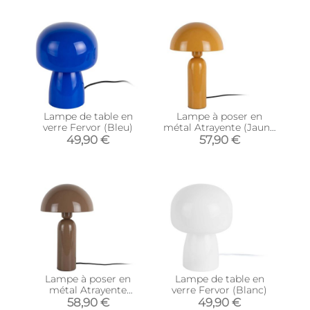
Lampe de table en
Lampe à poser en
verre Fervor (Bleu)
métal Atrayente (Jaune
ocre)
49,90 €
57,90 €
Lampe à poser en
Lampe de table en
métal Atrayente
verre Fervor (Blanc)
(Mocha)
58,90 €
49,90 €