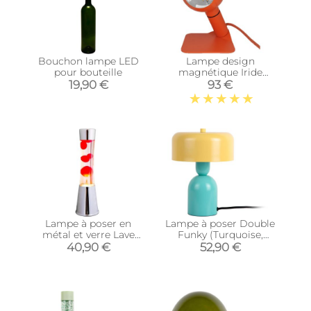
Bouchon lampe LED
Lampe design
pour bouteille
magnétique Iride
(Orange)
19,90 €
93 €
Lampe à poser en
Lampe à poser Double
métal et verre Lave
Funky (Turquoise,
(Rouge)
Jaune)
40,90 €
52,90 €