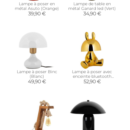
Lampe à poser en
Lampe de table en
métal Asuto (Orange)
métal Ganard led (Vert)
39,90 €
34,90 €
Lampe à poser Binc
Lampe à poser avec
(Blanc)
enceinte bluetooth
Bunny LED
49,90 €
52,90 €