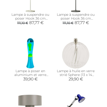
Lampe à suspendre ou
Lampe à suspendre ou
poser Hook 36 cm
poser Hook 36 cm
(Blanc)
(Anthracite)
87,77 €
87,77 €
111,10 €
111,10 €
Lampe à poser en
Lampe à huile en verre
aluminium et verre
strié Sphere (13 x 14
Magma (Bleu)
cm)
39,90 €
29,90 €