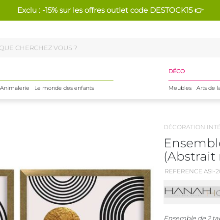
Exclu : -15% sur les offres outlet code DESTOCK15 👉
DÉCO
Animalerie
Le monde des enfants
Meubles
Arts de l
DÉCORATION INT
Ensemble
(Abstrait 
REFERENCE ASI-2
Ensemble de 2 tab