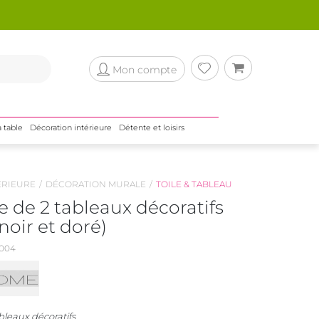
Mon compte
a table
Décoration intérieure
Détente et loisirs
ÉRIEURE
DÉCORATION MURALE
TOILE & TABLEAU
 de 2 tableaux décoratifs
noir et doré)
004
leaux décoratifs