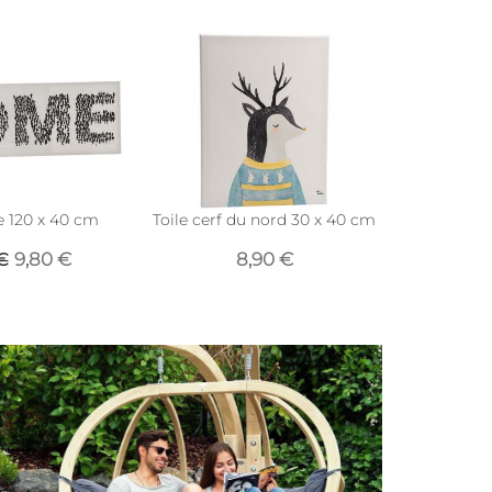
 120 x 40 cm
Toile cerf du nord 30 x 40 cm
Toile déc
ballo
9,80 €
8,90 €
€