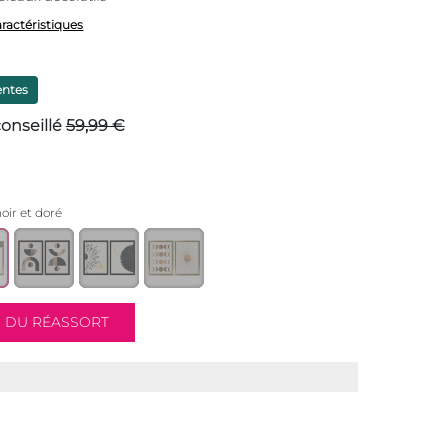
aractéristiques
entes
conseillé
59,99 €
noir et doré