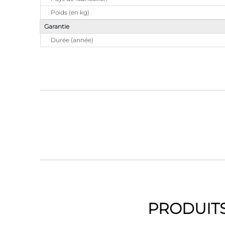
Poids (en kg)
Garantie
Durée (année)
PRODUITS