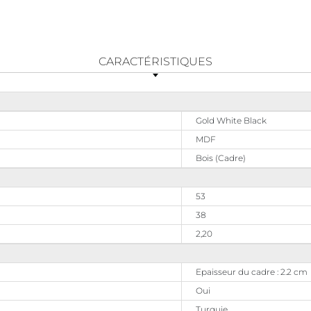
CARACTÉRISTIQUES
Gold White Black
MDF
Bois (Cadre)
53
38
2,20
Epaisseur du cadre : 2.2 cm
Oui
Turquie