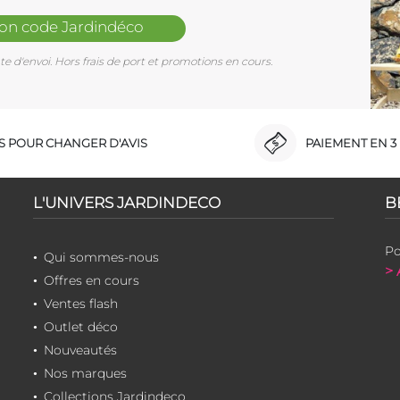
mon code Jardindéco
e d'envoi. Hors frais de port et promotions en cours.
RS POUR CHANGER D'AVIS
PAIEMENT EN 3 
L'UNIVERS JARDINDECO
B
Po
Qui sommes-nous
> 
Offres en cours
Ventes flash
Outlet déco
Nouveautés
Nos marques
Collections Jardindeco