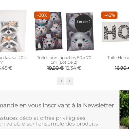
-38%
-42%
Lot de 2
on laveur 40 x
Toiles ours apaches 50 x 70
Toile Home
cm
cm (Lot de 2)
3,45 €
12,34 €
19,90 €
16,90 
ande en vous inscrivant à la Newsletter
stuces déco et offres privilègiées
on valable sur l'ensemble des produits