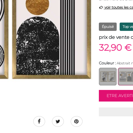
voir toutes les c
Épuisé
Top v
prix de vente 
32,90 €
Couleur :
Abstrait 