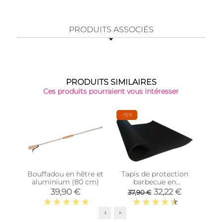
PRODUITS ASSOCIÉS
PRODUITS SIMILAIRES
Ces produits pourraient vous intéresser
-15%
Épu
Bouffadou en hêtre et
Tapis de protection
Plan
aluminium (80 cm)
barbecue en
I
caoutchouc recyclé
BB
39,90 €
32,22 €
37,90 €
(150x90 cm)