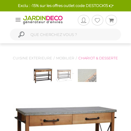
Exclu : -15% sur les offres outlet code DESTOCK15 👉
CUISINE EXTERIEURE
MOBILIER
CHARIOT & DESSERTE