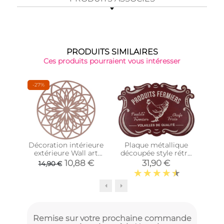
PRODUITS SIMILAIRES
Ces produits pourraient vous intéresser
-27%
Décoration intérieure
Plaque métallique
Déco
extérieure Wall art
découpée style rétro
boi
Fairytale 40 cm
(Produits fermiers)
10,88 €
31,90 €
14,90 €
(Rose)
Remise sur votre prochaine commande