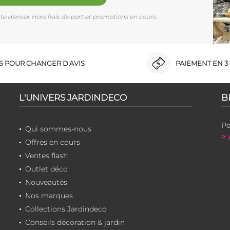
e d'envoi. Hors frais de port et promotions en cours.
RS POUR CHANGER D'AVIS
PAIEMENT EN 3 
L'UNIVERS JARDINDECO
B
Po
Qui sommes-nous
> 
Offres en cours
Ventes flash
Outlet déco
Nouveautés
Nos marques
Collections Jardindeco
Conseils décoration & jardin