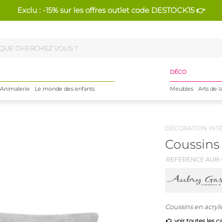
Exclu : -15% sur les offres outlet code DESTOCK15 👉
DÉCO
Animalerie
Le monde des enfants
Meubles
Arts de l
DÉCORATION INT
Coussins 
REFERENCE AUB-
Coussins en acryliq
voir toutes les c