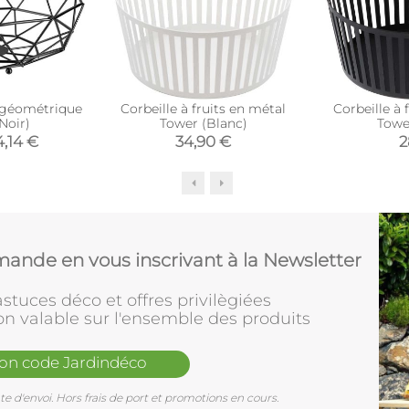
e géométrique
Corbeille à fruits en métal
Corbeille à 
Noir)
Tower (Blanc)
Towe
4,14 €
34,90 €
2
ande en vous inscrivant à la Newsletter
stuces déco et offres privilègiées
on valable sur l'ensemble des produits
mon code Jardindéco
e d'envoi. Hors frais de port et promotions en cours.