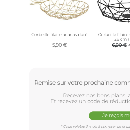
Corbeille filaire ananas doré
Corbeille filair
26 cm (
5,90 €
6,90 €
Remise sur votre prochaine comm
Recevez nos bons plans, a
Et recevez un code de réducti
Je reçois 
* Code valable 3 mois à compter de la dat