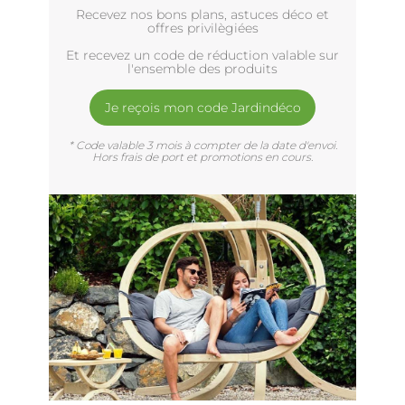
Recevez nos bons plans, astuces déco et
offres privilègiées
Et recevez un code de réduction valable sur
l'ensemble des produits
Je reçois mon code Jardindéco
* Code valable 3 mois à compter de la date d'envoi.
Hors frais de port et promotions en cours.