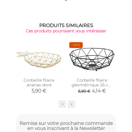
PRODUITS SIMILAIRES
Ces produits pourraient vous intéresser
-40%
Corbeille filaire
Corbeille filaire
Cor
ananas doré
géométrique 26 cm
mét
(Noir)
5,90 €
4,14 €
6,90 €
Remise sur votre prochaine commande
en vous inscrivant à la Newsletter