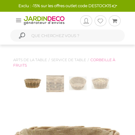
Exclu : -15% sur les offres outlet code DESTOCK15 👉
ARTS DE LA TABLE
SERVICE DE TABLE
CORBEILLE À
FRUITS