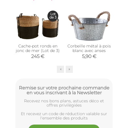
Lot
de 3
Cache-pot ronds en
Corbeille métal à pois
Co
jonc de mer (Lot de 3)
blanc avec anses
mét
245 €
5,90 €
Remise sur votre prochaine commande
en vous inscrivant à la Newsletter
Recevez nos bons plans, astuces déco et
offres privilègiées
Et recevez un code de réduction valable sur
l'ensemble des produits