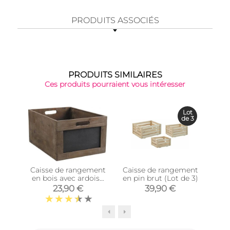
PRODUITS ASSOCIÉS
PRODUITS SIMILAIRES
Ces produits pourraient vous intéresser
Top 
Lot
de 3
Caisse de rangement
Caisse de rangement
Cais
en bois avec ardoise
en pin brut (Lot de 3)
rang
(39 x 29 x 20 cm)
23,90 €
39,90 €