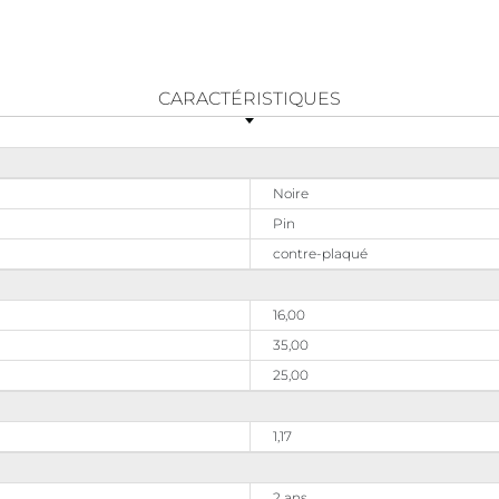
CARACTÉRISTIQUES
Noire
Pin
contre-plaqué
16,00
35,00
25,00
1,17
2 ans