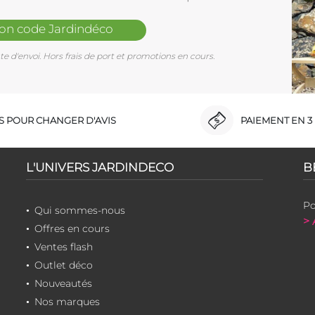
mon code Jardindéco
e d'envoi. Hors frais de port et promotions en cours.
RS POUR CHANGER D'AVIS
PAIEMENT EN 3 
L'UNIVERS JARDINDECO
B
Po
Qui sommes-nous
> 
Offres en cours
Ventes flash
Outlet déco
Nouveautés
Nos marques