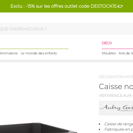
Exclu : -15% sur les offres outlet code DESTOCK15 👉
DÉCO
Animalerie
Le monde des enfants
Meubles
Arts de l
DÉCORATION INT
Caisse n
REFERENCE AUB-
Caisse de rang
Fabriquée en p