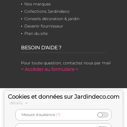
Nos marques
Collections Jardindeco
Conseils décoration & jardin
Devenir fournisseur
Plan du site
BESOIN D'AIDE ?
Pour toute question, contactez nous par mail
> Accéder au formulaire <
Cookies et données sur Jardindeco.com
détails
Mesure d'audience
(?)
e-commerçant français