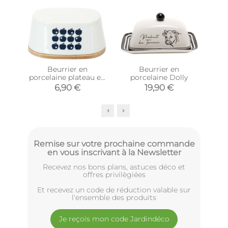
Beurrier en
Beurrier en
Dess
porcelaine plateau en
porcelaine Dolly
pla
bambou Rétro (Blanc
6,90 €
19,90 €
et bleu)
Remise sur votre prochaine commande
en vous inscrivant à la Newsletter
Recevez nos bons plans, astuces déco et
offres privilègiées
Et recevez un code de réduction valable sur
l'ensemble des produits
Je reçois mon code Jardindéco