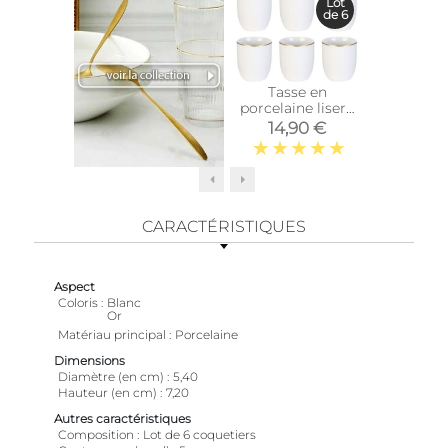
Lot
de 6
Tasse en
Assie
porcelaine liseré
porcela
doré 18 cl (Lot de
liseré d
14,90 €
22,
6)
de 6) (A
plates 
CARACTÉRISTIQUES
Aspect
Coloris
Blanc
Or
Matériau principal
Porcelaine
Dimensions
Diamètre (en cm)
5,40
Hauteur (en cm)
7,20
Autres caractéristiques
Composition
Lot de 6 coquetiers