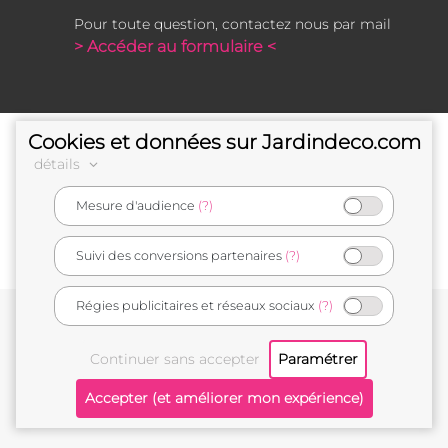
Pour toute question, contactez nous par mail
> Accéder au formulaire <
Cookies et données sur Jardindeco.com
détails
Mesure d'audience
(?)
e-commerçant français
Suivi des conversions partenaires
(?)
Régies publicitaires et réseaux sociaux
(?)
Conditions générales de vente
Mentions légales