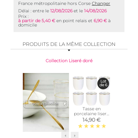
France métropolitaine hors Corse
Changer
Délai : entre le
12/08/2026
et le
14/08/2026
Prix :
à partir de 5,40 €
en point relais et
6,90 €
à
domicile
PRODUITS DE LA MÊME COLLECTION
Collection Liseré doré
Lot
de 6
Tasse en
Assie
porcelaine liseré
porcela
doré 18 cl (Lot de
liseré d
14,90 €
22,
6)
de 6) (A
plates 