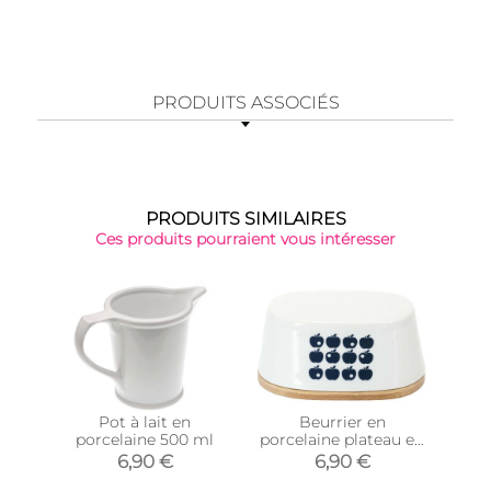
PRODUITS ASSOCIÉS
PRODUITS SIMILAIRES
Ces produits pourraient vous intéresser
Pot à lait en
Beurrier en
porcelaine 500 ml
porcelaine plateau en
p
bambou Rétro (Blanc
6,90 €
6,90 €
et bleu)