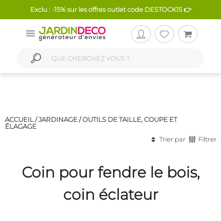
Exclu : -15% sur les offres outlet code DESTOCK15 👉
ACCUEIL /
JARDINAGE
/
OUTILS DE TAILLE, COUPE ET
ÉLAGAGE
Trier par
Filtrer
Coin pour fendre le bois,
coin éclateur