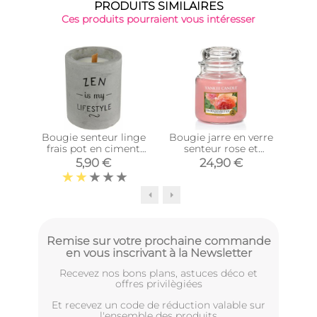
PRODUITS SIMILAIRES
Ces produits pourraient vous intéresser
Bougie senteur linge
Bougie jarre en verre
Bo
frais pot en ciment
senteur rose et
ca
(Zen is my lifestyle)
abricot (Moyen
5,90 €
24,90 €
modèle)
Remise sur votre prochaine commande
en vous inscrivant à la Newsletter
Recevez nos bons plans, astuces déco et
offres privilègiées
Et recevez un code de réduction valable sur
l'ensemble des produits