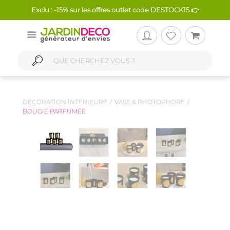
Exclu : -15% sur les offres outlet code DESTOCK15 👉
DÉCORATION INTÉRIEURE
VASE & PHOTOPHORE
BOUGIE PARFUMÉE