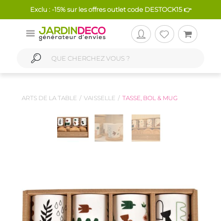
Exclu : -15% sur les offres outlet code DESTOCK15 👉
ARTS DE LA TABLE
VAISSELLE
TASSE, BOL & MUG