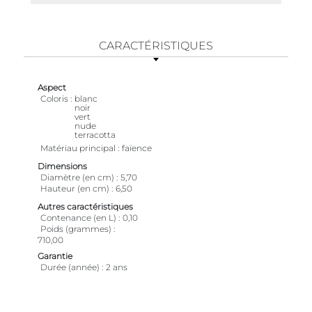
CARACTÉRISTIQUES
Aspect
Coloris
blanc
noir
vert
nude
terracotta
Matériau principal
faïence
Dimensions
Diamètre (en cm)
5,70
Hauteur (en cm)
6,50
Autres caractéristiques
Contenance (en L)
0,10
Poids (grammes)
710,00
Garantie
Durée (année)
2 ans