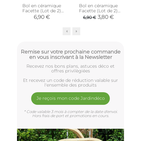
Bol en céramique
Bol en céramique
Facette (Lot de 2)
Facette (Lot de 2)
po
(Anthracite)
(Gris clair)
6,90 €
3,80 €
6,90 €
Remise sur votre prochaine commande
en vous inscrivant à la Newsletter
Recevez nos bons plans, astuces déco et
offres privilègiées
Et recevez un code de réduction valable sur
l'ensemble des produits
Je reçois mon code Jardindéco
* Code valable 3 mois à compter de la date d'envoi.
Hors frais de port et promotions en cours.