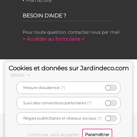
Plan du site
BESOIN D'AIDE ?
Pour toute question, contactez nous par mail
> Accéder au formulaire <
Cookies et données sur Jardindeco.com
détails
Mesure d'audience
(?)
e-commerçant français
Suivi des conversions partenaires
(?)
Régies publicitaires et réseaux sociaux
(?)