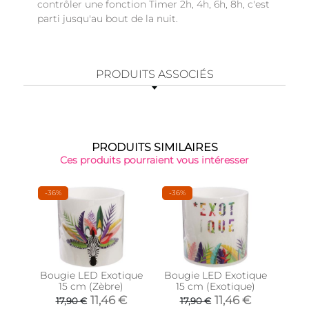
contrôler une fonction Timer 2h, 4h, 6h, 8h, c'est
parti jusqu'au bout de la nuit.
PRODUITS ASSOCIÉS
PRODUITS SIMILAIRES
Ces produits pourraient vous intéresser
-36%
-36%
Bougie LED Exotique
Bougie LED Exotique
Lant
15 cm (Zèbre)
15 cm (Exotique)
led
11,46 €
11,46 €
17,90 €
17,90 €