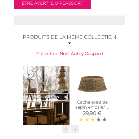
PRODUITS DE LA MÊME COLLECTION
Collection Noël Aubry Gaspard
Cache-pied de
Étoi
sapin en osier 2
manguie
tons
et bl
29,90 €
9,9