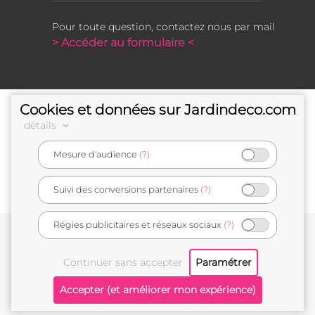
Pour toute question, contactez nous par mail
> Accéder au formulaire <
Cookies et données sur Jardindeco.com
détails
Mesure d'audience
(?)
e-commerçant français
Suivi des conversions partenaires
(?)
Régies publicitaires et réseaux sociaux
(?)
Conditions générales de vente
Mentions légales