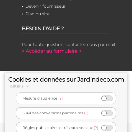
Devenir fournisseur
Plan du site
BESOIN D'AIDE ?
Pour toute question, contactez nous par mail
> Accéder au formulaire <
Cookies et données sur Jardindeco.com
détails
Mesure d'audience
(?)
e-commerçant français
Suivi des conversions partenaires
(?)
Régies publicitaires et réseaux sociaux
(?)