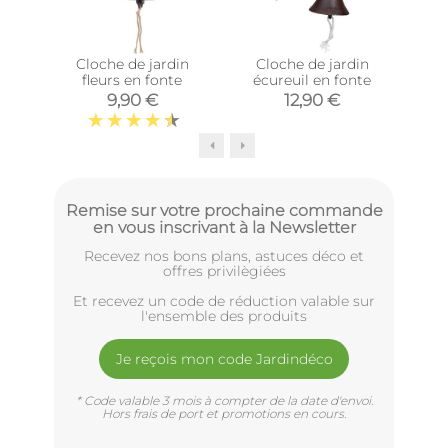
Cloche de jardin
Cloche de jardin
Heur
fleurs en fonte
écureuil en fonte
9,90 €
12,90 €
Remise sur votre prochaine commande
en vous inscrivant à la Newsletter
Recevez nos bons plans, astuces déco et
offres privilègiées
Et recevez un code de réduction valable sur
l'ensemble des produits
Je reçois mon code Jardindéco
* Code valable 3 mois à compter de la date d'envoi.
Hors frais de port et promotions en cours.