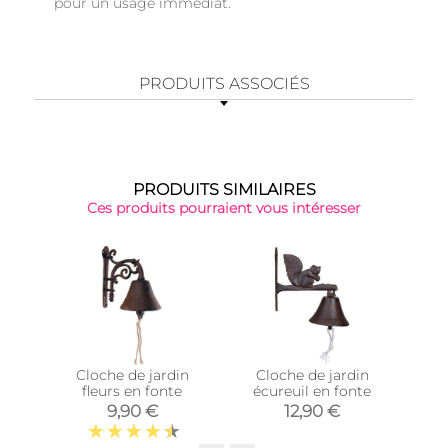
pour un usage immédiat.
PRODUITS ASSOCIÉS
PRODUITS SIMILAIRES
Ces produits pourraient vous intéresser
Cloche de jardin
Cloche de jardin
Heur
fleurs en fonte
écureuil en fonte
9,90 €
12,90 €