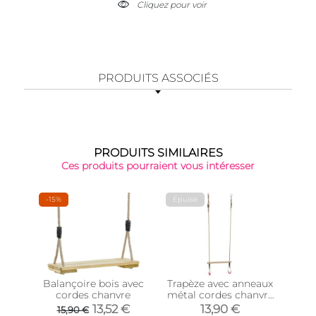
Cliquez pour voir
PRODUITS ASSOCIÉS
PRODUITS SIMILAIRES
Ces produits pourraient vous intéresser
-15%
Épuisé
-15%
Balançoire bois avec
Trapèze avec anneaux
Ki
cordes chanvre
métal cordes chanvre
bala
(Cordes en chanvre
de
13,52 €
13,90 €
15,90 €
2