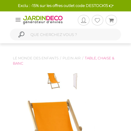
Exclu : -15% sur les offres outlet code DESTOCK15 👉
LE MONDE DES ENFANTS
PLEIN AIR
TABLE, CHAISE &
BANC