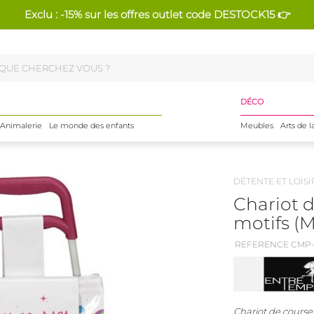
Exclu : -15% sur les offres outlet code DESTOCK15 👉
DÉCO
Animalerie
Le monde des enfants
Meubles
Arts de l
DÉTENTE ET LOISI
Chariot d
motifs (M
REFERENCE CMP-
Chariot de course