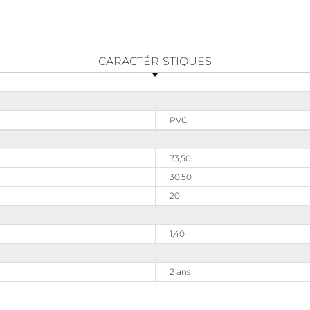
CARACTÉRISTIQUES
PVC
73,50
30,50
20
1,40
2 ans