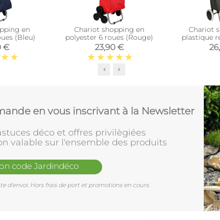
opping en
Chariot shopping en
Chariot 
oues (Bleu)
polyester 6 roues (Rouge)
plastique r
(
0 €
23,90 €
26
ande en vous inscrivant à la Newsletter
stuces déco et offres privilègiées
on valable sur l'ensemble des produits
mon code Jardindéco
e d'envoi. Hors frais de port et promotions en cours.