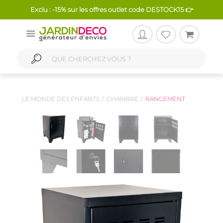
Exclu : -15% sur les offres outlet code DESTOCK15 👉
LE MONDE DES ENFANTS
CHAMBRE
RANGEMENT