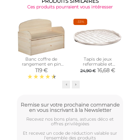
PRODUITS SIMILAIRES
Ces produits pourraient vous intéresser
-33%
Banc coffre de
Tapis de jeux
Ran
rangement en pin
refermable et
cu
brut 78 litres
transportable 120 cm
30
119 €
16,68 €
24,90 €
Remise sur votre prochaine commande
en vous inscrivant à la Newsletter
Recevez nos bons plans, astuces déco et
offres privilègiées
Et recevez un code de réduction valable sur
l'ensemble des produits