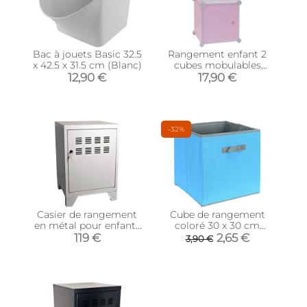
Bac à jouets Basic 32.5
Rangement enfant 2
x 42.5 x 31.5 cm (Blanc)
cubes mobulables
30x30 cm (Rose et
12,90 €
17,90 €
blanc)
-32%
Casier de rangement
Cube de rangement
en métal pour enfants
coloré 30 x 30 cm
59 cm (Blanc mat)
(Turquoise et gris)
119 €
2,65 €
3,90 €