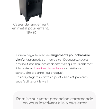
Casier de rangement
en métal pour enfants
59 cm (Noir mat)
119 €
Finie la pagaille avec les
rangements pour chambre
d'enfant
proposés sur notre site ! Découvrez toutes
nos solutions malines et décoratives qui vous aideront
à faire de la
chambre des enfants
un véritable
sanctuaire ordonné ( ou presque).
Casiers, étagères, coffres à jouets, bacs et panières
vous faciliteront la vie !
Remise sur votre prochaine commande
en vous inscrivant à la Newsletter