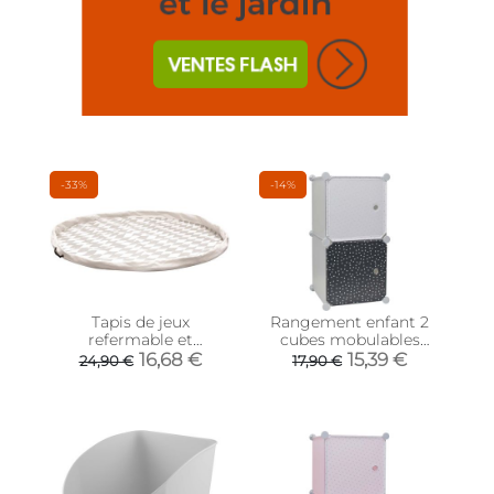
-33%
-14%
Tapis de jeux
Rangement enfant 2
refermable et
cubes mobulables
transportable 120 cm
30x30 cm (Gris et bleu
16,68 €
15,39 €
24,90 €
17,90 €
marine)