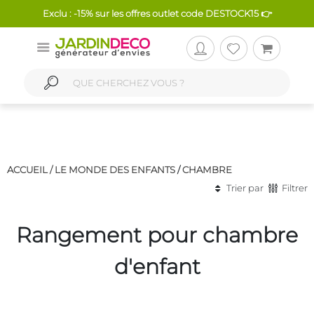
Exclu : -15% sur les offres outlet code DESTOCK15 👉
ACCUEIL /
LE MONDE DES ENFANTS
/
CHAMBRE
Trier par
Filtrer
Rangement pour chambre
d'enfant