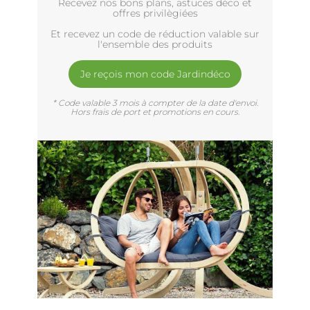
Recevez nos bons plans, astuces déco et
offres privilègiées
Et recevez un code de réduction valable sur
l'ensemble des produits
Je reçois mon code Jardindéco
* Code valable 3 mois à compter de la date d'envoi.
Hors frais de port et promotions en cours.