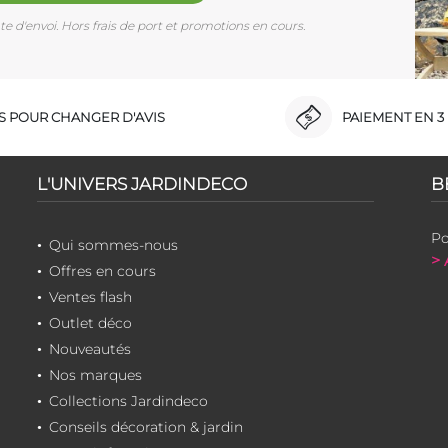
e d'envoi. Hors frais de port et promotions en cours.
RS POUR CHANGER D'AVIS
PAIEMENT EN 3 
L'UNIVERS JARDINDECO
B
Po
Qui sommes-nous
> 
Offres en cours
Ventes flash
Outlet déco
Nouveautés
Nos marques
Collections Jardindeco
Conseils décoration & jardin