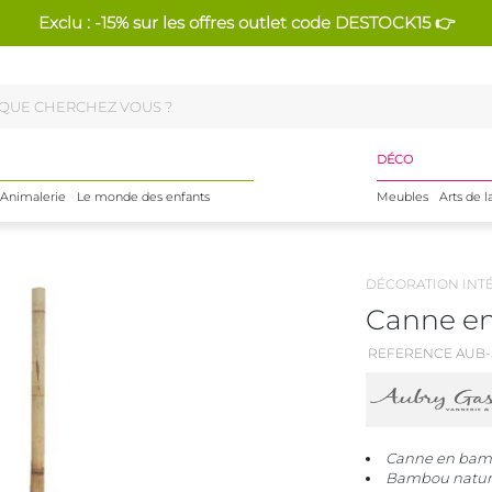
Exclu : -15% sur les offres outlet code DESTOCK15 👉
DÉCO
Animalerie
Le monde des enfants
Meubles
Arts de l
DÉCORATION INT
Canne en
REFERENCE AUB-
Canne en ba
Bambou natur