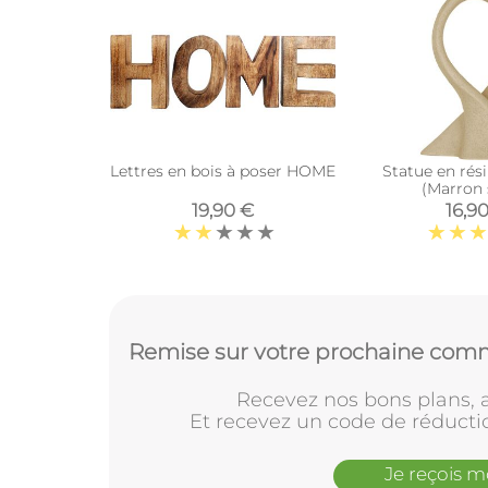
Lettres en bois à poser HOME
Statue en rés
(Marron 
19,90 €
16,9
Remise sur votre prochaine comm
Recevez nos bons plans, a
Et recevez un code de réducti
Je reçois 