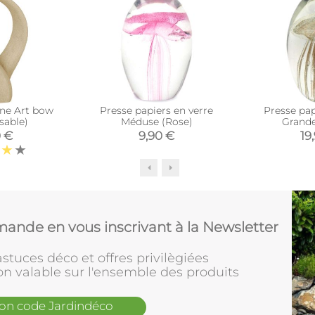
ine Art bow
Presse papiers en verre
Presse pap
sable)
Méduse (Rose)
Grand
0 €
9,90 €
19
ande en vous inscrivant à la Newsletter
stuces déco et offres privilègiées
on valable sur l'ensemble des produits
mon code Jardindéco