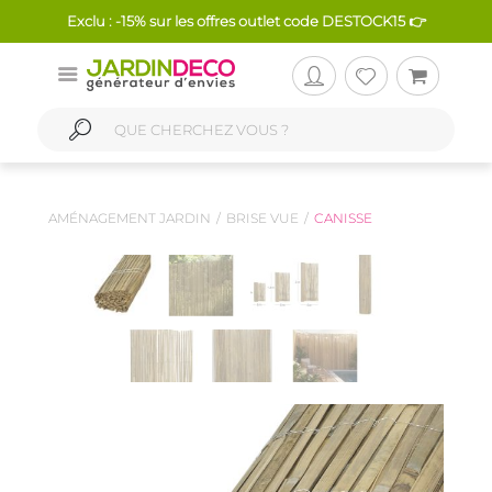
Exclu : -15% sur les offres outlet code DESTOCK15 👉
AMÉNAGEMENT JARDIN
BRISE VUE
CANISSE