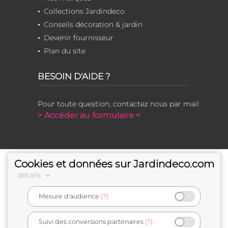
Collections Jardindeco
Conseils décoration & jardin
Devenir fournisseur
Plan du site
BESOIN D'AIDE ?
Pour toute question, contactez nous par mail
> Accéder au formulaire <
Cookies et données sur Jardindeco.com
détails
Mesure d'audience
(?)
e-commerçant français
Suivi des conversions partenaires
(?)