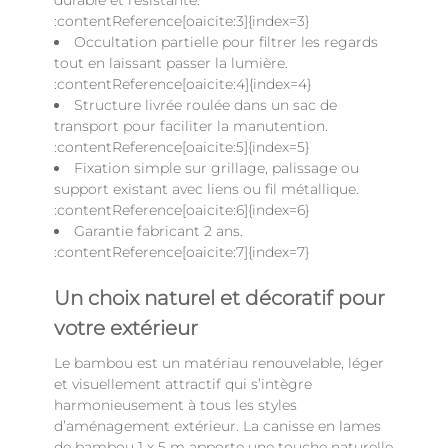
durable et résistante.
:contentReference[oaicite:3]{index=3}
Occultation partielle pour filtrer les regards
tout en laissant passer la lumière.
:contentReference[oaicite:4]{index=4}
Structure livrée roulée dans un sac de
transport pour faciliter la manutention.
:contentReference[oaicite:5]{index=5}
Fixation simple sur grillage, palissage ou
support existant avec liens ou fil métallique.
:contentReference[oaicite:6]{index=6}
Garantie fabricant 2 ans.
:contentReference[oaicite:7]{index=7}
Un choix naturel et décoratif pour
votre extérieur
Le bambou est un matériau renouvelable, léger
et visuellement attractif qui s’intègre
harmonieusement à tous les styles
d’aménagement extérieur. La canisse en lames
de bambou 1 x 5 m apporte une touche naturelle