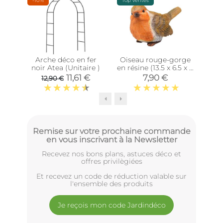
-10%
Top ventes
Épu
Arche déco en fer
Oiseau rouge-gorge
Our
noir Atea (Unitaire )
en résine (13.5 x 6.5 x 8
4
cm)
11,61 €
7,90 €
12,90 €
Remise sur votre prochaine commande
en vous inscrivant à la Newsletter
Recevez nos bons plans, astuces déco et
offres privilègiées
Et recevez un code de réduction valable sur
l'ensemble des produits
Je reçois mon code Jardindéco