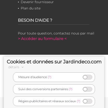
Devenir fournisseur
Plan du site
BESOIN D'AIDE ?
Pour toute question, contactez nous par mail
> Accéder au formulaire <
Cookies et données sur Jardindeco.com
détails
Mesure d'audience
(?)
e-commerçant français
Suivi des conversions partenaires
(?)
Régies publicitaires et réseaux sociaux
(?)