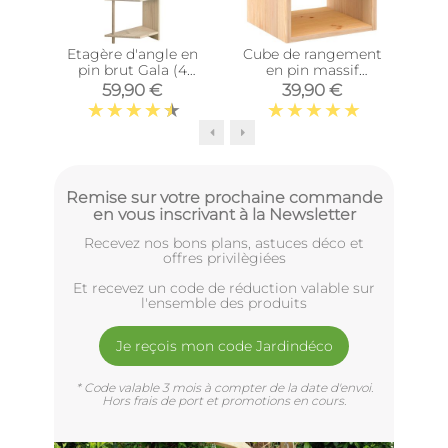
Etagère d'angle en
Cube de rangement
Cub
pin brut Gala (4
en pin massif
tablettes)
Dinamic (Tablette
Di
59,90 €
39,90 €
intermédiaire)
Remise sur votre prochaine commande
en vous inscrivant à la Newsletter
Recevez nos bons plans, astuces déco et
offres privilègiées
Et recevez un code de réduction valable sur
l'ensemble des produits
Je reçois mon code Jardindéco
* Code valable 3 mois à compter de la date d'envoi.
Hors frais de port et promotions en cours.