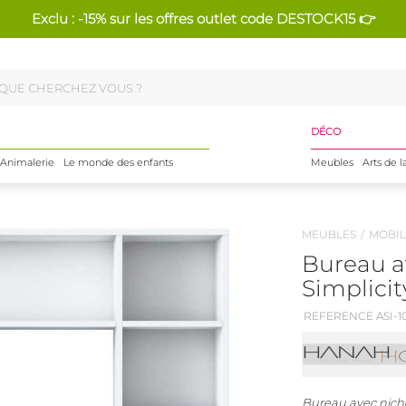
Exclu : -15% sur les offres outlet code DESTOCK15 👉
DÉCO
Animalerie
Le monde des enfants
Meubles
Arts de l
MEUBLES
MOBIL
Bureau a
Simplicit
REFERENCE ASI-1
Bureau avec nich