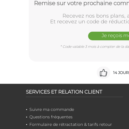
Remise sur votre prochaine comm
Recevez nos bons plans, a
Et recevez un code de réducti
Je reçois 
* Code valable 3 mois à compter de la dat
14 JOU
SERVICES ET RELATION CLIENT
Suivre ma commande
Questions fréquentes
Formulaire de rétractation & tarifs retour