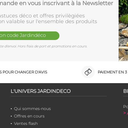
ande en vous inscrivant à la Newsletter
stuces déco et offres privilègiées
on valable sur l'ensemble des produits
mon code Jardindéco
e d'envoi. Hors frais de port et promotions en cours.
RS POUR CHANGER D'AVIS
PAIEMENT EN 3 
L'UNIVERS JARDINDECO
B
Po
Qui sommes-nous
> 
Offres en cours
Ventes flash