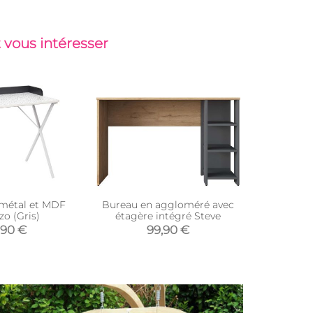
 vous intéresser
métal et MDF
Bureau en aggloméré avec
Burea
zo (Gris)
étagère intégré Steve
aggloméré 
,90 €
99,90 €