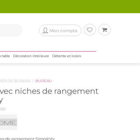
Mon compte
a table
Décoration intérieure
Détente et loisirs
IER DE BUREAU
BUREAU
vec niches de rangement
y
030
es de rangement Simplicity