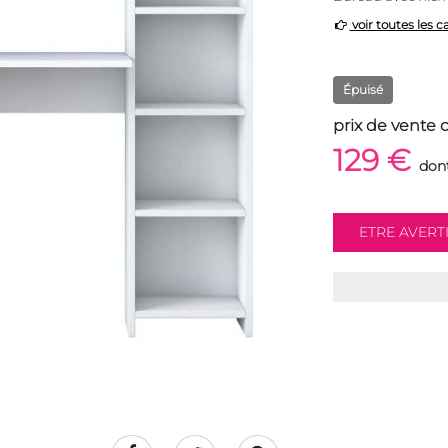
voir toutes les c
Épuisé
prix de vente 
129 €
dont