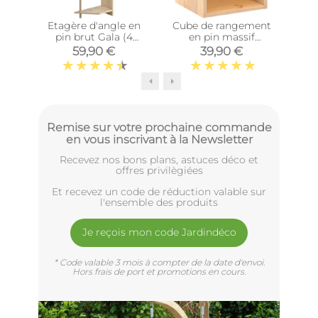
Etagère d'angle en
Cube de rangement
Cub
pin brut Gala (4
en pin massif
tablettes)
Dinamic (Tablette
Di
59,90 €
39,90 €
intermédiaire)
Remise sur votre prochaine commande
en vous inscrivant à la Newsletter
Recevez nos bons plans, astuces déco et
offres privilègiées
Et recevez un code de réduction valable sur
l'ensemble des produits
Je reçois mon code Jardindéco
* Code valable 3 mois à compter de la date d'envoi.
Hors frais de port et promotions en cours.