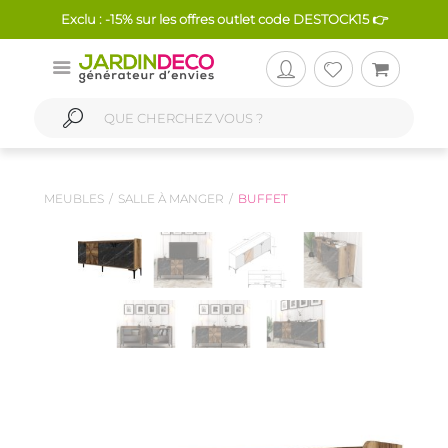
Exclu : -15% sur les offres outlet code DESTOCK15 👉
MEUBLES
SALLE À MANGER
BUFFET