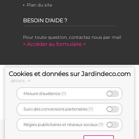
Plan du site
BESOIN D'AIDE ?
Pour toute question, contactez nous par mail
> Accéder au formulaire <
Cookies et données sur Jardindeco.com
détails
Mesure d'audience
(?)
e-commerçant français
Suivi des conversions partenaires
(?)
Régies publicitaires et réseaux sociaux
(?)