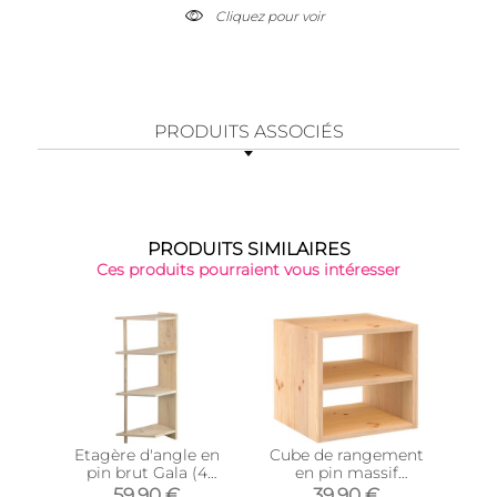
Cliquez pour voir
PRODUITS ASSOCIÉS
PRODUITS SIMILAIRES
Ces produits pourraient vous intéresser
Top 
Etagère d'angle en
Cube de rangement
Cub
pin brut Gala (4
en pin massif
tablettes)
Dinamic (Tablette
Di
59,90 €
39,90 €