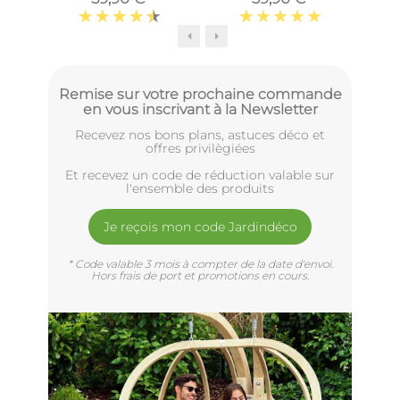
intermédiaire)
Remise sur votre prochaine commande
en vous inscrivant à la Newsletter
Recevez nos bons plans, astuces déco et
offres privilègiées
Et recevez un code de réduction valable sur
l'ensemble des produits
Je reçois mon code Jardindéco
* Code valable 3 mois à compter de la date d'envoi.
Hors frais de port et promotions en cours.