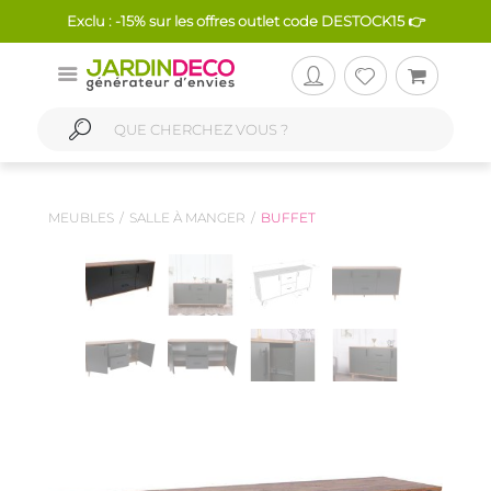
Exclu : -15% sur les offres outlet code DESTOCK15 👉
MEUBLES
SALLE À MANGER
BUFFET