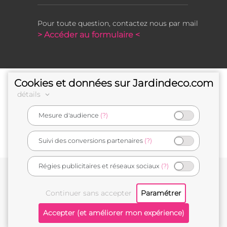
Pour toute question, contactez nous par mail
> Accéder au formulaire <
Cookies et données sur Jardindeco.com
détails
Mesure d'audience
(?)
e-commerçant français
Suivi des conversions partenaires
(?)
Régies publicitaires et réseaux sociaux
(?)
Conditions générales de vente
Mentions légales