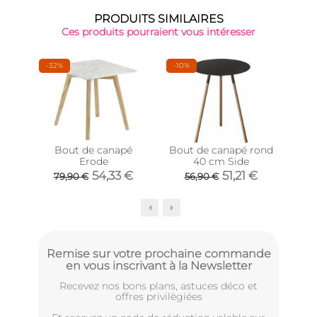
PRODUITS SIMILAIRES
Ces produits pourraient vous intéresser
-32%
-10%
Bout de canapé
Bout de canapé rond
Meub
Erode
40 cm Side
54,33 €
51,21 €
79,90 €
56,90 €
Remise sur votre prochaine commande
en vous inscrivant à la Newsletter
Recevez nos bons plans, astuces déco et
offres privilègiées