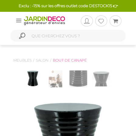
Exclu : -15% sur les offres outlet code DESTOCK15 👉
MEUBLES
SALON
BOUT DE CANAPÉ