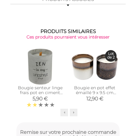
PRODUITS SIMILAIRES
Ces produits pourraient vous intéresser
-32
Lot
de 2
Bougie senteur linge
Bougie en pot effet
Bo
frais pot en ciment
émaillé 9 x 9.5 cm
ca
(Zen is my lifestyle)
(Lot de 2)
5,90 €
12,90 €
Remise sur votre prochaine commande