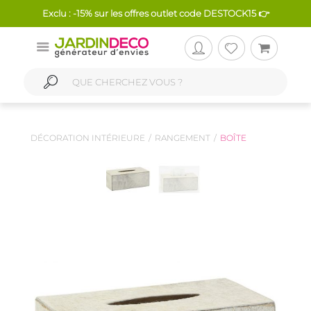
Exclu : -15% sur les offres outlet code DESTOCK15 👉
DÉCORATION INTÉRIEURE
RANGEMENT
BOÎTE