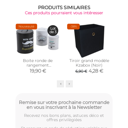
PRODUITS SIMILAIRES
Ces produits pourraient vous intéresser
Nouveauté
-38%
Lot
de 3
Boite ronde de
Tiroir grand modèle
Boi
rangement
Kzabox (Noir)
Q-l
Moustache (Lot de 3)
19,90 €
4,28 €
6,90 €
Remise sur votre prochaine commande
en vous inscrivant à la Newsletter
Recevez nos bons plans, astuces déco et
offres privilègiées