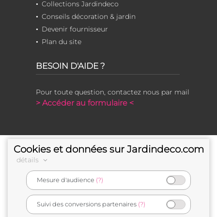
Collections Jardindeco
Conseils décoration & jardin
Devenir fournisseur
Plan du site
BESOIN D'AIDE ?
Pour toute question, contactez nous par mail
> Accéder au formulaire <
Cookies et données sur Jardindeco.com
détails
Mesure d'audience
(?)
e-commerçant français
Suivi des conversions partenaires
(?)