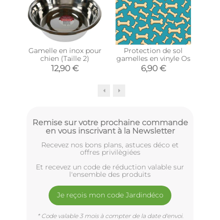
Gamelle en inox pour
Protection de sol
Doub
chien (Taille 2)
gamelles en vinyle Os
et 
12,90 €
6,90 €
4
Remise sur votre prochaine commande
en vous inscrivant à la Newsletter
Recevez nos bons plans, astuces déco et
offres privilègiées
Et recevez un code de réduction valable sur
l'ensemble des produits
Je reçois mon code Jardindéco
* Code valable 3 mois à compter de la date d'envoi.