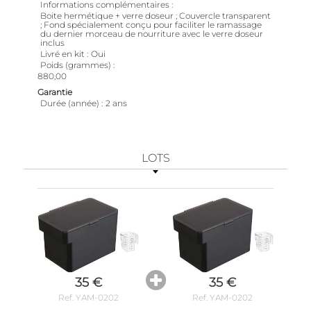
Informations complémentaires
Boite hermétique + verre doseur ; Couvercle transparent
; Fond spécialement conçu pour faciliter le ramassage
du dernier morceau de nourriture avec le verre doseur
inclus
Livré en kit
Oui
Poids (grammes)
880,00
Garantie
Durée (année)
2 ans
LOTS
35 €
35 €
Ref. YAM-0202
Ref. YAM-0202