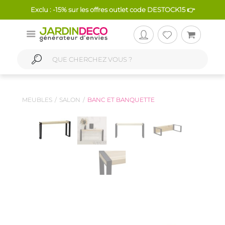
Exclu : -15% sur les offres outlet code DESTOCK15 👉
MEUBLES
SALON
BANC ET BANQUETTE