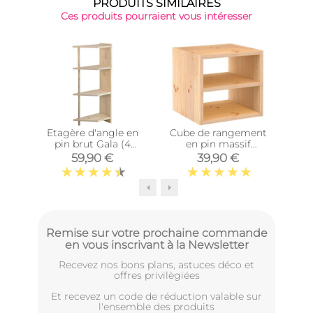
PRODUITS SIMILAIRES
Ces produits pourraient vous intéresser
Top 
Etagère d'angle en
Cube de rangement
Cub
pin brut Gala (4
en pin massif
tablettes)
Dinamic (Tablette
Di
59,90 €
39,90 €
intermédiaire)
Remise sur votre prochaine commande
en vous inscrivant à la Newsletter
Recevez nos bons plans, astuces déco et
offres privilègiées
Et recevez un code de réduction valable sur
l'ensemble des produits