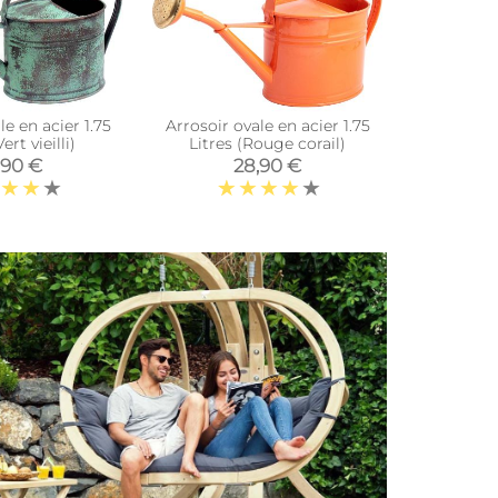
le en acier 1.75
Arrosoir ovale en acier 1.75
Arrosoir a
ert vieilli)
Litres (Rouge corail)
,90 €
28,90 €