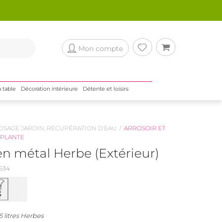
Mon compte
a table
Décoration intérieure
Détente et loisirs
OSAGE JARDIN, RÉCUPÉRATION D'EAU
ARROSOIR ET
 PLANTE
en métal Herbe (Extérieur)
634
5 litres Herbes