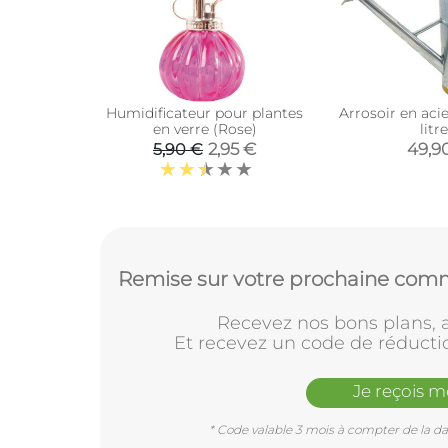
Humidificateur pour plantes
Arrosoir en acie
en verre (Rose)
litr
2,95 €
49,9
5,90 €
Remise sur votre prochaine comm
Recevez nos bons plans, a
Et recevez un code de réducti
Je reçois 
* Code valable 3 mois à compter de la dat