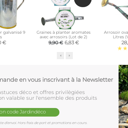
r galvanisé 9
Graines à planter aromates
Arrosoir ova
es
avec arrosoirs (Lot de 2)
Litres (V
0 €
6,83 €
28
9,90 €
ande en vous inscrivant à la Newsletter
stuces déco et offres privilègiées
on valable sur l'ensemble des produits
mon code Jardindéco
e d'envoi. Hors frais de port et promotions en cours.