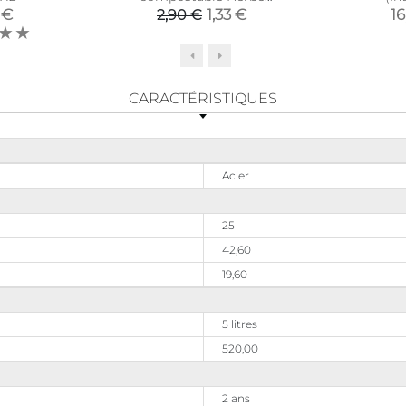
(Couteaux Lot de 20)
 €
1,33 €
16
2,90 €
CARACTÉRISTIQUES
Acier
25
42,60
19,60
5 litres
520,00
2 ans