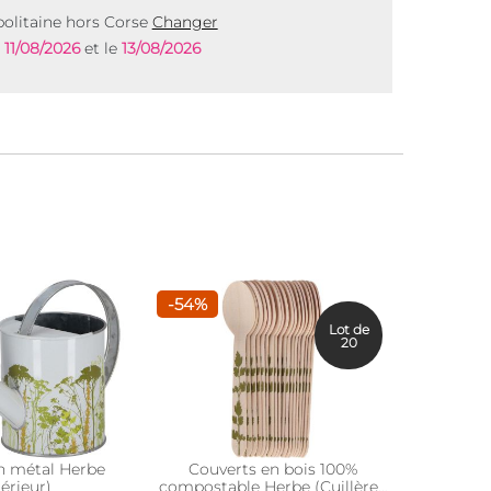
olitaine hors Corse
Changer
e
11/08/2026
et le
13/08/2026
-54%
Lot de
20
en métal Herbe
Couverts en bois 100%
Seau e
térieur)
compostable Herbe (Cuillères
He