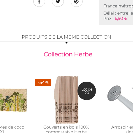
France métrop
Délai : entre l
Prix :
6,90 €
PRODUITS DE LA MÊME COLLECTION
Collection Herbe
-54%
Lot de
20
bres de coco
Couverts en bois 100%
Arrosoir 
 XL
compostable Herbe
(In