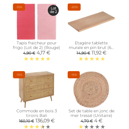
-15%
-20%
Lot
de 2
Tapis fraicheur pour
Etagère tablette
frigo (Lot de 2) (Rouge)
murale en pin brut (60
x 25 cm)
4,17 €
11,92 €
4,90 €
14,90 €
-15%
-15%
Commode en bois 3
Set de table en jonc de
tiroirs Bali
mer tressé (Unitaire)
136,09 €
4 €
160,10 €
4,70 €