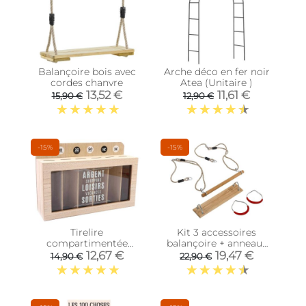
Balançoire bois avec
Arche déco en fer noir
cordes chanvre
Atea (Unitaire )
13,52 €
11,61 €
15,90 €
12,90 €
-15%
-15%
Tirelire
Kit 3 accessoires
compartimentée
balançoire + anneaux
Shopping 30x20 cm
de gym + trapèze
12,67 €
19,47 €
14,90 €
22,90 €