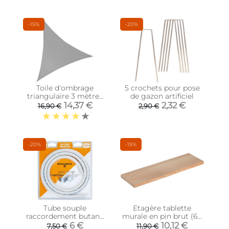
-15%
-20%
Toile d'ombrage
5 crochets pour pose
triangulaire 3 mètres
de gazon artificiel
(Gris foncé)
14,37 €
2,32 €
16,90 €
2,90 €
-20%
-15%
Tube souple
Etagère tablette
raccordement butane
murale en pin brut (60
propane 1.50 m
x 17 cm)
6 €
10,12 €
7,50 €
11,90 €