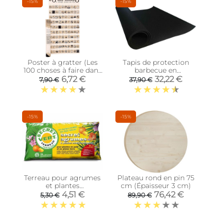
-15%
-15%
Poster à gratter (Les
Tapis de protection
100 choses à faire dans
barbecue en
sa vie)
caoutchouc recyclé
6,72 €
32,22 €
7,90 €
37,90 €
(150x90 cm)
-15%
-15%
Terreau pour agrumes
Plateau rond en pin 75
et plantes
cm (Épaisseur 3 cm)
méditerranéennes (6
4,51 €
76,42 €
5,30 €
89,90 €
litres)