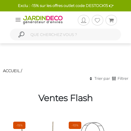
Exclu : -15% sur les offres outlet code DESTOCK15 👉
ACCUEIL /
Trier par
Filtrer
Ventes Flash
-15%
-10%