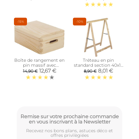
-15%
-10%
Boîte de rangement en
Tréteau en pin
pin massif avec
standard section 40x17
couvercle (Taille 1)
mm (Unitaire)
12,67 €
8,01 €
14,90 €
8,90 €
Remise sur votre prochaine commande
en vous inscrivant à la Newsletter
Recevez nos bons plans, astuces déco et
offres privilègiées